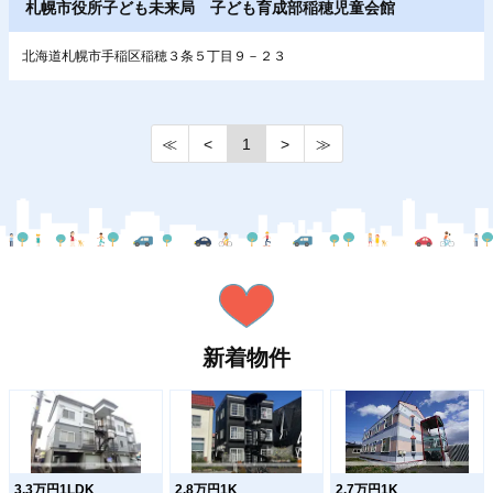
札幌市役所子ども未来局 子ども育成部稲穂児童会館
北海道札幌市手稲区稲穂３条５丁目９－２３
≪
<
1
>
≫
新着物件
3.3万円1LDK
2.8万円1K
2.7万円1K