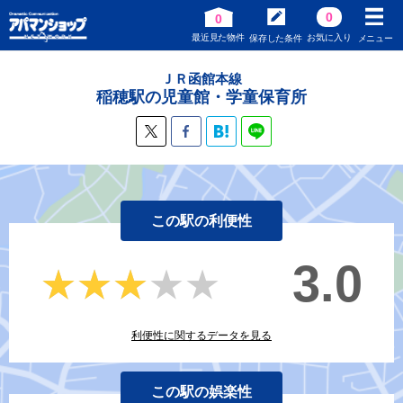
0
0
最近見た物件
お気に入り
保存した条件
メニュー
ＪＲ函館本線
稲穂駅の児童館・学童保育所
この駅の利便性
3.0
★★★★★
★★★★★
利便性に関するデータを見る
この駅の娯楽性