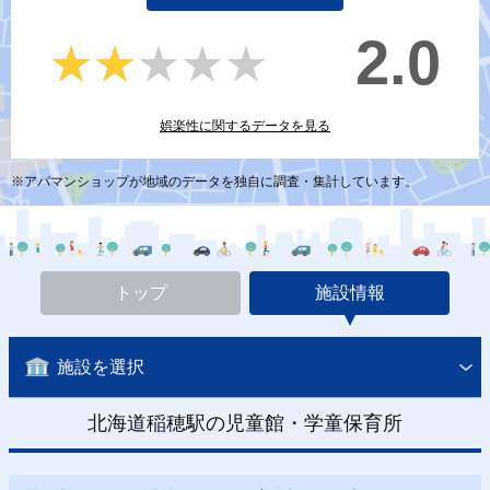
2.0
★★★★★
★★★★★
娯楽性に関するデータを見る
※アパマンショップが地域のデータを独自に調査・集計しています。
トップ
施設情報
施設を選択
北海道稲穂駅の児童館・学童保育所