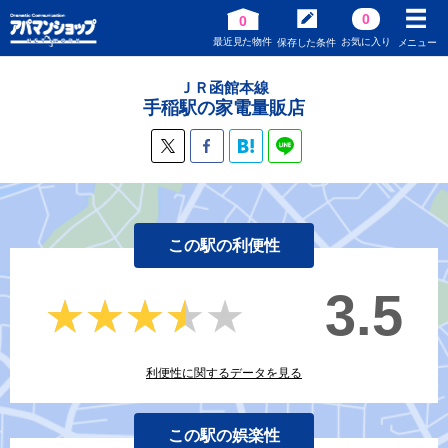
0
0
最近見た物件
お気に入り
保存した条件
メニュー
ＪＲ函館本線
手稲駅の家電量販店
この駅の利便性
3.5
★★★★★
★★★★★
利便性に関するデータを見る
この駅の娯楽性