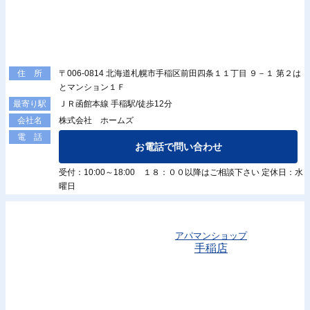
〒006-0814 北海道札幌市手稲区前田四条１１丁目 ９－１ 第２は
住 所
とマンション１Ｆ
ＪＲ函館本線 手稲駅/徒歩12分
最寄り駅
株式会社 ホームズ
会社名
電 話
お電話で問い合わせ
受付：10:00～18:00 １８：００以降はご相談下さい 定休日：水
曜日
アパマンショップ
手稲店