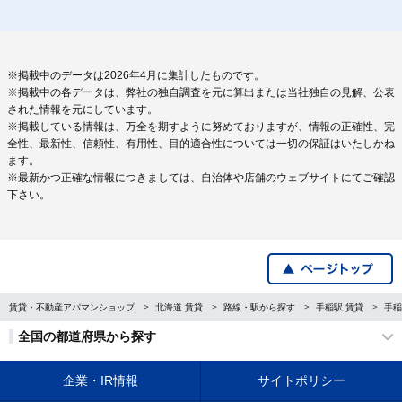
※掲載中のデータは2026年4月に集計したものです。
※掲載中の各データは、弊社の独自調査を元に算出または当社独自の見解、公表
された情報を元にしています。
※掲載している情報は、万全を期すように努めておりますが、情報の正確性、完
全性、最新性、信頼性、有用性、目的適合性については一切の保証はいたしかね
ます。
※最新かつ正確な情報につきましては、自治体や店舗のウェブサイトにてご確認
下さい。
賃貸・不動産アパマンショップ
北海道 賃貸
路線・駅から探す
手稲駅 賃貸
手稲
全国の都道府県から探す
企業・IR情報
サイトポリシー