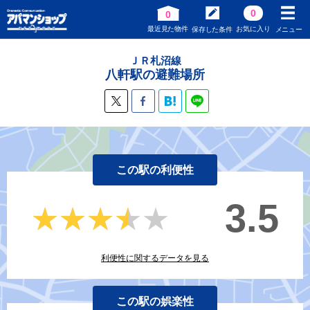
0
0
最近見た物件
お気に入り
保存した条件
メニュー
ＪＲ札沼線
八軒駅の避難場所
この駅の利便性
3.5
★★★★★
★★★★★
利便性に関するデータを見る
この駅の娯楽性