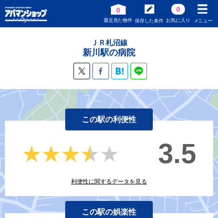
0
0
最近見た物件
お気に入り
保存した条件
メニュー
ＪＲ札沼線
新川駅の病院
この駅の利便性
3.5
★★★★★
★★★★★
利便性に関するデータを見る
この駅の娯楽性