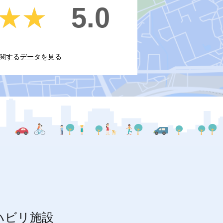
5.0
★★
★★
関するデータを見る
ハビリ施設