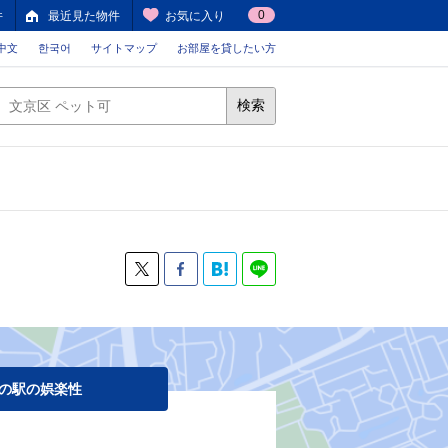
0
件
最近見た物件
お気に入り
中文
한국어
サイトマップ
お部屋を貸したい方
検索
の駅の娯楽性