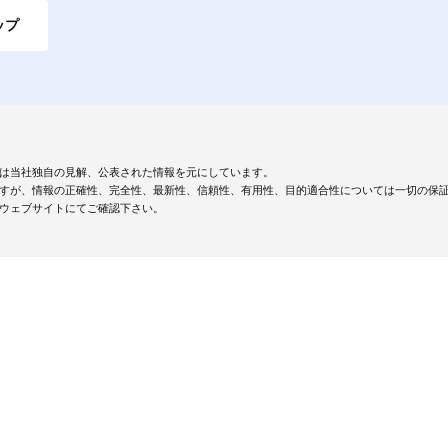
ップ
は当社独自の見解、公表された情報を元にしています。
すが、情報の正確性、完全性、最新性、信頼性、有用性、目的適合性については一切の保
ウェブサイトにてご確認下さい。