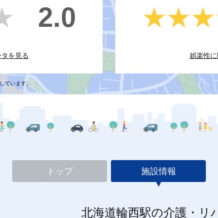
2.0
★
★
★★★
★★★
ータを見る
娯楽性に
しています。
トップ
施設情報
北海道輪西駅の介護・リ