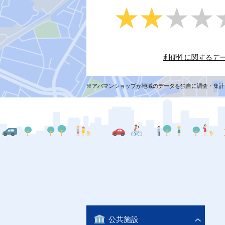
★★★★
★★★★
利便性に関するデ
※アパマンショップが地域のデータを独自に調査・集計
公共施設