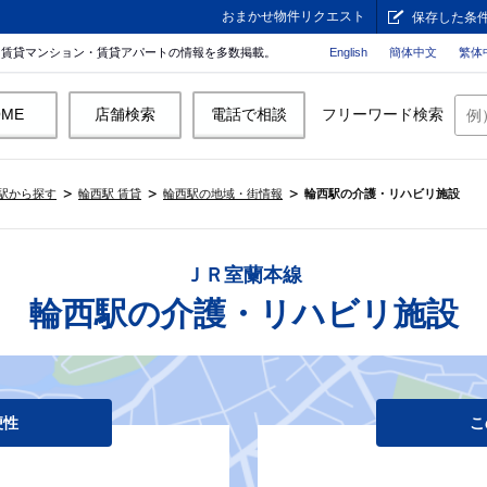
おまかせ物件リクエスト
保存した条
。賃貸マンション・賃貸アパートの情報を多数掲載。
English
簡体中文
繁体
OME
店舗検索
電話で相談
フリーワード検索
駅から探す
輪西駅 賃貸
輪西駅の地域・街情報
輪西駅の介護・リハビリ施設
ＪＲ室蘭本線
輪西駅の介護・リハビリ施設
便性
こ