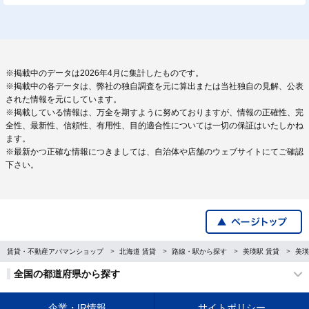
※掲載中のデータは2026年4月に集計したものです。
※掲載中の各データは、弊社の独自調査を元に算出または当社独自の見解、公表
された情報を元にしています。
※掲載している情報は、万全を期すように努めておりますが、情報の正確性、完
全性、最新性、信頼性、有用性、目的適合性については一切の保証はいたしかね
ます。
※最新かつ正確な情報につきましては、自治体や店舗のウェブサイトにてご確認
下さい。
賃貸・不動産アパマンショップ
北海道 賃貸
路線・駅から探す
美瑛駅 賃貸
美瑛
全国の都道府県から探す
企業・IR情報
サイトポリシー