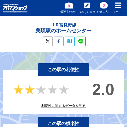
0
0
最近見た物件
お気に入り
保存した条件
メニュー
ＪＲ富良野線
美瑛駅のホームセンター
この駅の利便性
2.0
★★★★★
★★★★★
利便性に関するデータを見る
この駅の娯楽性