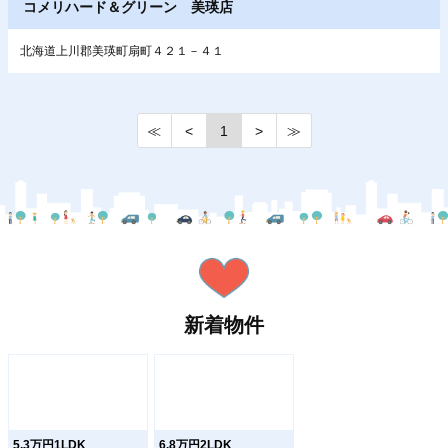
コメリハード＆グリーン 美瑛店
北海道上川郡美瑛町扇町４２１－４１
≪
<
1
>
≫
新着物件
5.3万円1LDK
6.8万円2LDK