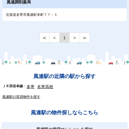
風連調剤薬局
北海道名寄市風連町本町７７－１
≪
<
1
>
≫
風連駅の近隣の駅から探す
ＪＲ宗谷本線
多寄
名寄高校
風連駅の賃貸物件を探す
風連駅の物件探しならこちら