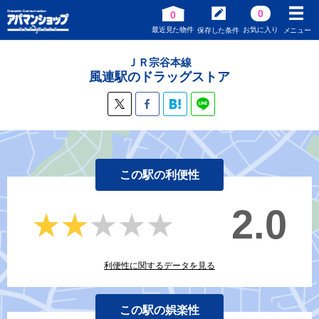
0
0
最近見た物件
お気に入り
保存した条件
メニュー
ＪＲ宗谷本線
風連駅のドラッグストア
この駅の利便性
2.0
★★★★★
★★★★★
利便性に関するデータを見る
この駅の娯楽性