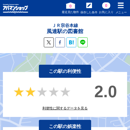
0
0
最近見た物件
お気に入り
保存した条件
メニュー
ＪＲ宗谷本線
風連駅の図書館
この駅の利便性
2.0
★★★★★
★★★★★
利便性に関するデータを見る
この駅の娯楽性