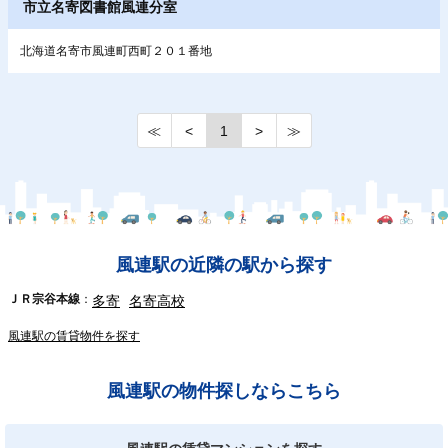
市立名寄図書館風連分室
北海道名寄市風連町西町２０１番地
≪
<
1
>
≫
風連駅の近隣の駅から探す
ＪＲ宗谷本線
多寄
名寄高校
風連駅の賃貸物件を探す
風連駅の物件探しならこちら