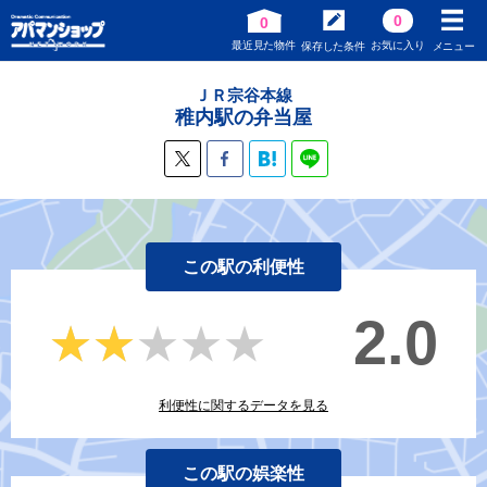
0
0
最近見た物件
お気に入り
保存した条件
メニュー
ＪＲ宗谷本線
稚内駅の弁当屋
この駅の利便性
2.0
★★★★★
★★★★★
利便性に関するデータを見る
この駅の娯楽性