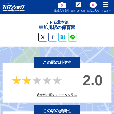
0
0
最近見た物件
お気に入り
保存した条件
メニュー
ＪＲ石北本線
東旭川駅の保育園
この駅の利便性
2.0
★★★★★
★★★★★
利便性に関するデータを見る
この駅の娯楽性