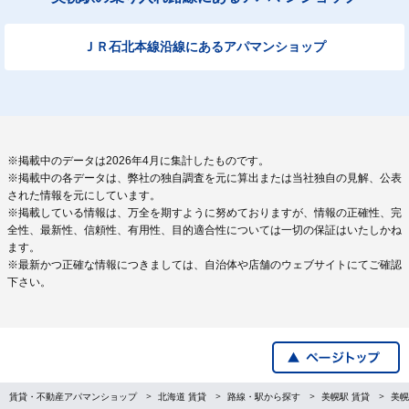
ＪＲ石北本線沿線にあるアパマンショップ
※掲載中のデータは2026年4月に集計したものです。
※掲載中の各データは、弊社の独自調査を元に算出または当社独自の見解、公表
された情報を元にしています。
※掲載している情報は、万全を期すように努めておりますが、情報の正確性、完
全性、最新性、信頼性、有用性、目的適合性については一切の保証はいたしかね
ます。
※最新かつ正確な情報につきましては、自治体や店舗のウェブサイトにてご確認
下さい。
賃貸・不動産アパマンショップ
北海道 賃貸
路線・駅から探す
美幌駅 賃貸
美幌