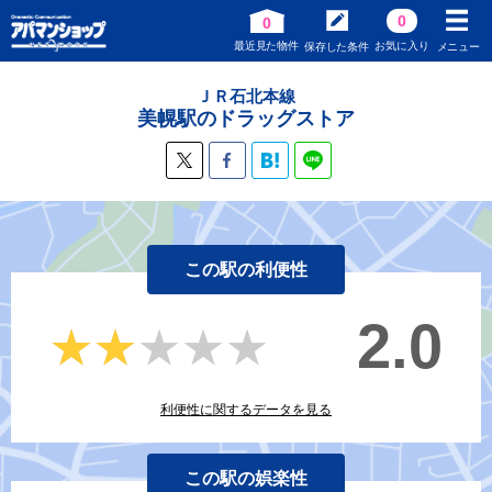
0
0
最近見た物件
お気に入り
保存した条件
メニュー
ＪＲ石北本線
美幌駅のドラッグストア
この駅の利便性
2.0
★★★★★
★★★★★
利便性に関するデータを見る
この駅の娯楽性