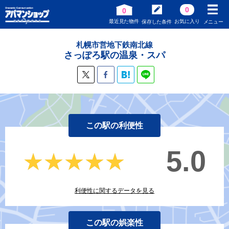
0
0
最近見た物件
お気に入り
保存した条件
メニュー
札幌市営地下鉄南北線
さっぽろ駅の温泉・スパ
この駅の利便性
5.0
★★★★★
★★★★★
利便性に関するデータを見る
この駅の娯楽性