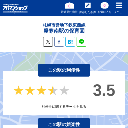
0
0
最近見た物件
お気に入り
保存した条件
メニュー
札幌市営地下鉄東西線
発寒南駅の保育園
この駅の利便性
3.5
★★★★★
★★★★★
利便性に関するデータを見る
この駅の娯楽性