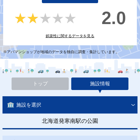
2.0
★★★★★
★★★★★
娯楽性に関するデータを見る
※アパマンショップが地域のデータを独自に調査・集計しています。
トップ
施設情報
施設を選択
北海道発寒南駅の公園