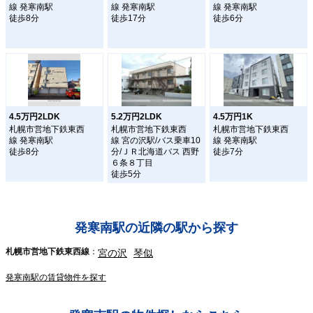
線 発寒南駅
線 発寒南駅
線 発寒南駅
徒歩8分
徒歩17分
徒歩6分
4.5万円2LDK
5.2万円2LDK
4.5万円1K
札幌市営地下鉄東西
札幌市営地下鉄東西
札幌市営地下鉄東西
線 発寒南駅
線 宮の沢駅/バス乗車10
線 発寒南駅
徒歩8分
分/ＪＲ北海道バス 西野
徒歩7分
６条８丁目
徒歩5分
発寒南駅の近隣の駅から探す
札幌市営地下鉄東西線
宮の沢
琴似
発寒南駅の賃貸物件を探す