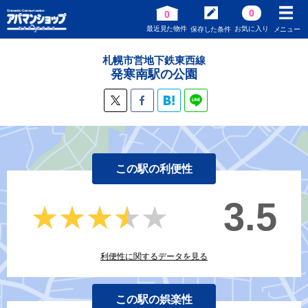
0
0
最近見た物件
お気に入り
保存した条件
メニュー
札幌市営地下鉄東西線
発寒南駅の公園
この駅の利便性
3.5
★★★★★
★★★★★
利便性に関するデータを見る
この駅の娯楽性