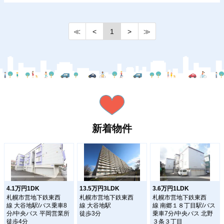
≪
<
1
>
≫
新着物件
4.1万円1DK
13.5万円3LDK
3.6万円1LDK
札幌市営地下鉄東西
札幌市営地下鉄東西
札幌市営地下鉄東西
線 大谷地駅/バス乗車8
線 大谷地駅
線 南郷１８丁目駅/バス
分/中央バス 平岡営業所
徒歩3分
乗車7分/中央バス 北野
徒歩4分
３条３丁目