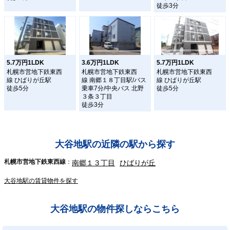
徒歩3分
5.7万円1LDK
3.6万円1LDK
5.7万円1LDK
札幌市営地下鉄東西
札幌市営地下鉄東西
札幌市営地下鉄東西
線 ひばりが丘駅
線 南郷１８丁目駅/バス
線 ひばりが丘駅
徒歩5分
乗車7分/中央バス 北野
徒歩5分
３条３丁目
徒歩3分
大谷地駅の近隣の駅から探す
札幌市営地下鉄東西線
南郷１３丁目
ひばりが丘
大谷地駅の賃貸物件を探す
大谷地駅の物件探しならこちら