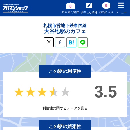
0
0
最近見た物件
お気に入り
保存した条件
メニュー
札幌市営地下鉄東西線
大谷地駅のカフェ
この駅の利便性
3.5
★★★★★
★★★★★
利便性に関するデータを見る
この駅の娯楽性