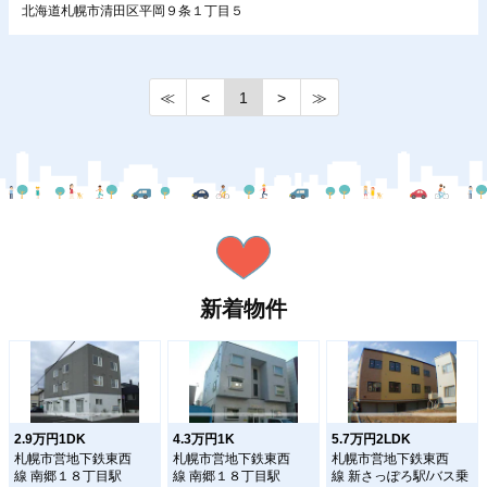
北海道札幌市清田区平岡９条１丁目５
≪
<
1
>
≫
新着物件
2.9万円1DK
4.3万円1K
5.7万円2LDK
札幌市営地下鉄東西
札幌市営地下鉄東西
札幌市営地下鉄東西
線 南郷１８丁目駅
線 南郷１８丁目駅
線 新さっぽろ駅/バス乗