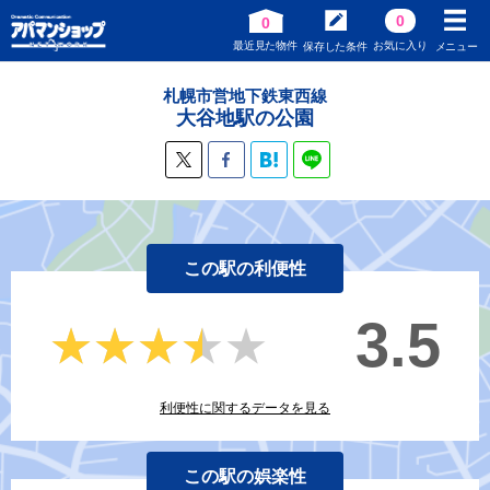
0
0
最近見た物件
お気に入り
保存した条件
メニュー
札幌市営地下鉄東西線
大谷地駅の公園
この駅の利便性
3.5
★★★★★
★★★★★
利便性に関するデータを見る
この駅の娯楽性