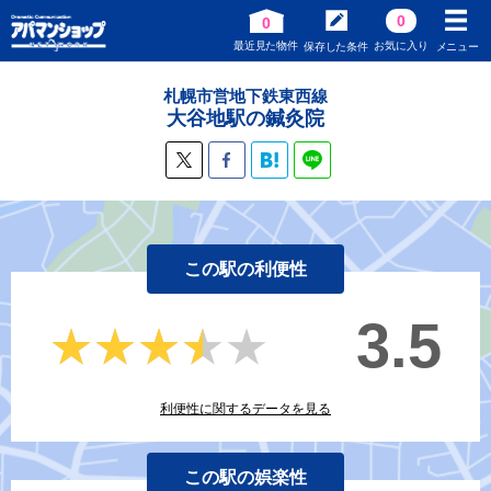
0
0
最近見た物件
お気に入り
保存した条件
メニュー
札幌市営地下鉄東西線
大谷地駅の鍼灸院
この駅の利便性
3.5
★★★★★
★★★★★
利便性に関するデータを見る
この駅の娯楽性