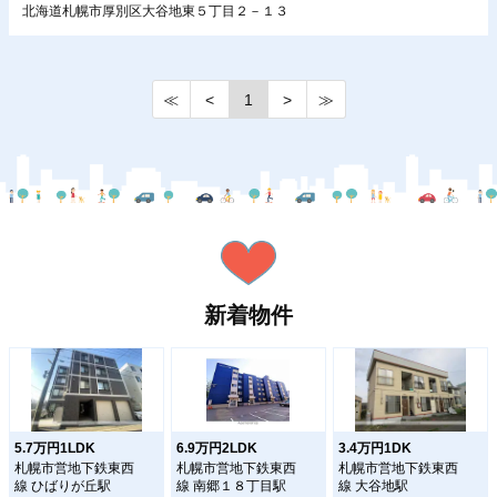
北海道札幌市厚別区大谷地東５丁目２－１３
≪
<
1
>
≫
新着物件
5.7万円1LDK
6.9万円2LDK
3.4万円1DK
札幌市営地下鉄東西
札幌市営地下鉄東西
札幌市営地下鉄東西
線 ひばりが丘駅
線 南郷１８丁目駅
線 大谷地駅