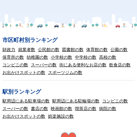
市区町村別ランキング
財政力
就業者数
公民館の数
図書館の数
体育館の数
公園の数
保育所の数
幼稚園の数
小学校の数
中学校の数
高校の数
コンビニの数
スーパーの数
街にある便利なお店の数
飲食店の数
お出かけスポットの数
スポーツジムの数
駅別ランキング
駅周辺にある駐車場の数
駅周辺にある駐輪場の数
コンビニの数
スーパーの数
書店の数
映画館の数
喫茶店の数
病院の数
お出かけスポットの数
娯楽施設の数