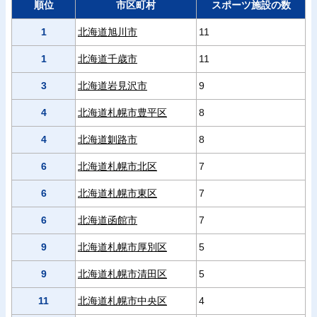
順位
市区町村
スポーツ施設の数
1
北海道旭川市
11
1
北海道千歳市
11
3
北海道岩見沢市
9
4
北海道札幌市豊平区
8
4
北海道釧路市
8
6
北海道札幌市北区
7
6
北海道札幌市東区
7
6
北海道函館市
7
9
北海道札幌市厚別区
5
9
北海道札幌市清田区
5
11
北海道札幌市中央区
4