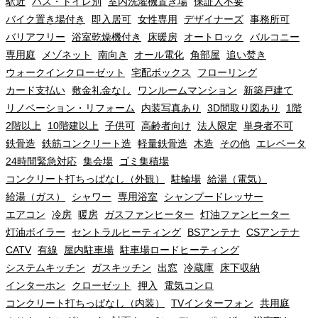
駅近
バス・トイレ別
室内洗濯機置き場
保証人不要
バイク置き場付き
即入居可
女性専用
デザイナーズ
事務所可
バリアフリー
浴室乾燥機付き
床暖房
オートロック
バルコニー
専用庭
メゾネット
南向き
オール電化
角部屋
追い焚き
ウォークインクローゼット
宅配ボックス
フローリング
カード支払い
敷金礼金なし
ワンルームマンション
新築戸建て
リノベーション・リフォーム
内装写真あり
3D間取り図あり
1階
2階以上
10階建以上
子供可
高齢者向け
法人限定
単身者不可
鉄骨造
鉄筋コンクリート造
軽量鉄骨造
木造
その他
エレベータ
24時間緊急対応
集会場
ゴミ集積場
コンクリート打ちっぱなし（外観）
駐輪場
給湯（電気）
給湯（ガス）
シャワー
専用浴室
シャンプードレッサー
エアコン
冷房
暖房
ガスファンヒーター
灯油ファンヒーター
灯油ボイラー
セントラルヒーティング
BSアンテナ
CSアンテナ
CATV
有線
屋内駐車場
駐車場ロードヒーティング
システムキッチン
ガスキッチン
出窓
冷蔵庫
床下収納
インターホン
クローゼット
押入
電気コンロ
コンクリート打ちっぱなし（内装）
TVインターフォン
共用庭