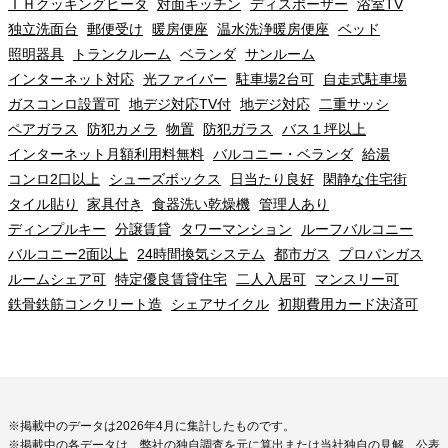
ＩＨクッキングヒータ
対面キッチン
ディスポーザー
浴室TV
独立洗面台
郵便受け
暖房便座
温水洗浄暖房便座
ベッド
照明器具
トランクルーム
ベランダ
サンルーム
インターネット対応
光ファイバー
駐車場2台可
自走式駐車場
ガスコンロ設置可
地デジ対応TV付
地デジ対応
二重サッシ
ペアガラス
防犯カメラ
物置
防犯ガラス
バス１坪以上
インターネット月額利用料無料
バルコニー・ベランダ
給湯
コンロ2口以上
シューズボックス
日当たり良好
閑静な住宅街
タイル貼り
家具付き
食器洗い乾燥機
管理人あり
ディンプルキー
分譲賃貸
タワーマンション
ルーフバルコニー
バルコニー2面以上
24時間換気システム
都市ガス
プロパンガス
ルームシェア可
特定優良賃貸住宅
二人入居可
マンスリー可
鉄骨鉄筋コンクリート造
シェアサイクル
初期費用カード決済可
※掲載中のデータは2026年4月に集計したものです。
※掲載中の各データは、弊社の独自調査を元に算出または当社独自の見解、公表