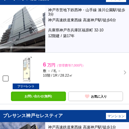
神戸市営地下鉄西神・山手線 湊川公園駅/徒歩
3分
神戸高速鉄道東西線 高速神戸駅/徒歩6分
兵庫県神戸市兵庫区福原町 32-10
12階建 / 築17年
6
万円
（管理費等7,000円）
敷 － / 礼 －
10階 / 1R / 28.22㎡
フリーレント
お問い合わせ(無料)
お気に入り
プレサンス神戸セレスティア
マンション
神戸高速鉄道東西線 高速神戸駅/徒歩1分