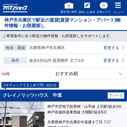
0
0
最近見た物件
お気に入り
保存した条件
メニュー
神戸市兵庫区で駅近の賃貸[賃貸マンション・アパート]物
件情報・お部屋探し
ご希望条件に合う駅近の物件情報・お部屋探しをサポートします。
地域・路線
兵庫県神戸市兵庫区
変更する
条件
徒歩5分以内 賃貸物件 ダブル0
変更する
48
件
□をチェックでまとめて問い合わせ
クレイノリッツハウス 中道
アパート
神戸市営地下鉄西神・山手線 上沢駅/徒歩3分
神戸高速鉄道東西線 大開駅/徒歩5分
兵庫県神戸市兵庫区中道通９丁目 7-17