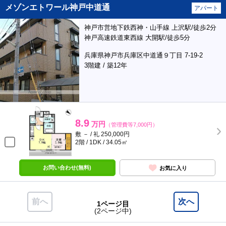
メゾンエトワール神戸中道通
アパート
神戸市営地下鉄西神・山手線 上沢駅/徒歩2分
神戸高速鉄道東西線 大開駅/徒歩5分
兵庫県神戸市兵庫区中道通９丁目 7-19-2
3階建 / 築12年
8.9
万円
（管理費等7,000円）
敷 － / 礼 250,000円
2階 / 1DK / 34.05㎡
お問い合わせ(無料)
お気に入り
前へ
次へ
1ページ目
(2ページ中)