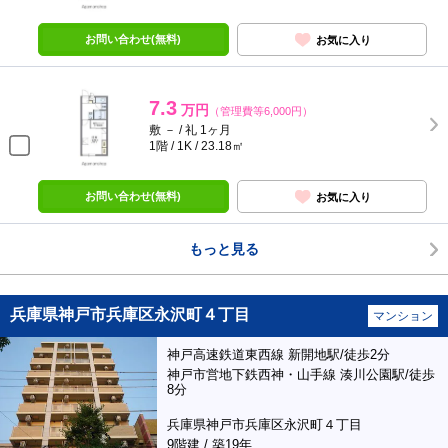
お問い合わせ(無料)
お気に入り
7.3
万円
（管理費等6,000円）
敷 － / 礼 1ヶ月
1階 / 1K / 23.18㎡
お問い合わせ(無料)
お気に入り
もっと見る
兵庫県神戸市兵庫区永沢町４丁目
マンション
神戸高速鉄道東西線 新開地駅/徒歩2分
神戸市営地下鉄西神・山手線 湊川公園駅/徒歩
8分
兵庫県神戸市兵庫区永沢町４丁目
9階建 / 築19年