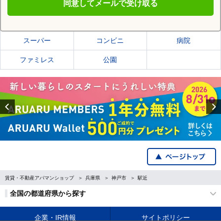
同意してメールで受け取る
神戸市兵庫区の施設一覧
スーパー
コンビニ
病院
ファミレス
公園
Previous
賃貸・不動産アパマンショップ
兵庫県
神戸市
駅近
全国の都道府県から探す
企業・IR情報
サイトポリシー