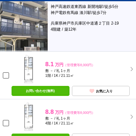
神戸高速鉄道東西線 新開地駅/徒歩5分
神戸電鉄有馬線 湊川駅/徒歩7分
兵庫県神戸市兵庫区中道通２丁目 2-19
4階建 / 築12年
8.1
万円
（管理費等8,000円）
敷 － / 礼 1ヶ月
1階 / 1K / 21.11㎡
お問い合わせ(無料)
お気に入り
8.8
万円
（管理費等8,000円）
敷 － / 礼 1ヶ月
4階 / 1K / 21.11㎡