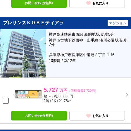
お問い合わせ(無料)
お気に入り
プレサンスＫＯＢＥティアラ
マンション
神戸高速鉄道東西線 新開地駅/徒歩5分
神戸市営地下鉄西神・山手線 湊川公園駅/徒歩
7分
兵庫県神戸市兵庫区中道通３丁目 1-16
10階建 / 築12年
5.727
万円
（管理費等7,730円）
敷 － / 礼 80,000円
2階 / 1K / 21.75㎡
お問い合わせ(無料)
お気に入り