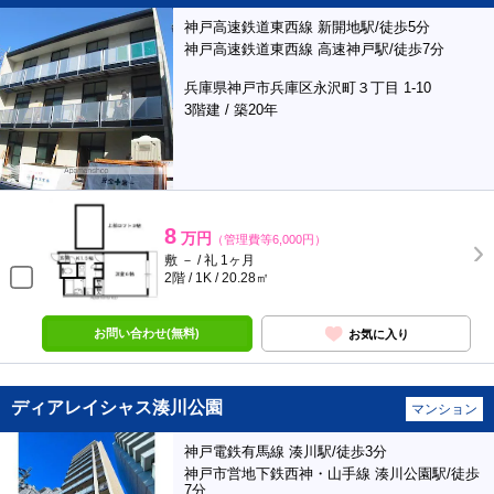
神戸高速鉄道東西線 新開地駅/徒歩5分
神戸高速鉄道東西線 高速神戸駅/徒歩7分
兵庫県神戸市兵庫区永沢町３丁目 1-10
3階建 / 築20年
8
万円
（管理費等6,000円）
敷 － / 礼 1ヶ月
2階 / 1K / 20.28㎡
お問い合わせ(無料)
お気に入り
ディアレイシャス湊川公園
マンション
神戸電鉄有馬線 湊川駅/徒歩3分
神戸市営地下鉄西神・山手線 湊川公園駅/徒歩
7分