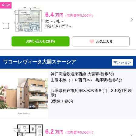
NEW
6.4
万円
（管理費等5,000円）
敷 － / 礼 －
3階 / 1K / 25.3㎡
お問い合わせ(無料)
お気に入り
ワコーレヴィータ大開ステーシア
マンション
神戸高速鉄道東西線 大開駅/徒歩3分
山陽本線（ＪＲ西日本） 兵庫駅/徒歩8分
兵庫県神戸市兵庫区水木通８丁目 2-10(住所表
示)
3階建 / 築8年
6.2
万円
（管理費等5,000円）