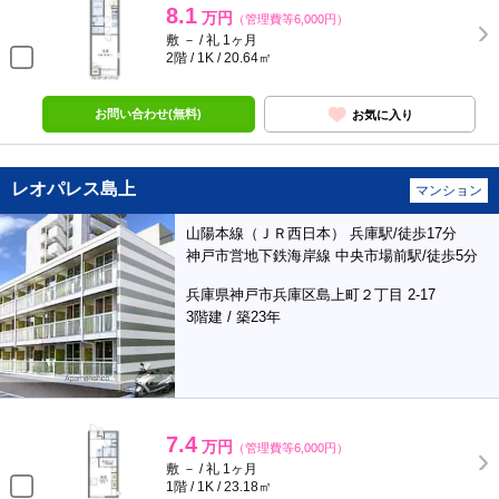
8.1
万円
（管理費等6,000円）
敷 － / 礼 1ヶ月
2階 / 1K / 20.64㎡
お問い合わせ(無料)
お気に入り
レオパレス島上
マンション
山陽本線（ＪＲ西日本） 兵庫駅/徒歩17分
神戸市営地下鉄海岸線 中央市場前駅/徒歩5分
兵庫県神戸市兵庫区島上町２丁目 2-17
3階建 / 築23年
7.4
万円
（管理費等6,000円）
敷 － / 礼 1ヶ月
1階 / 1K / 23.18㎡