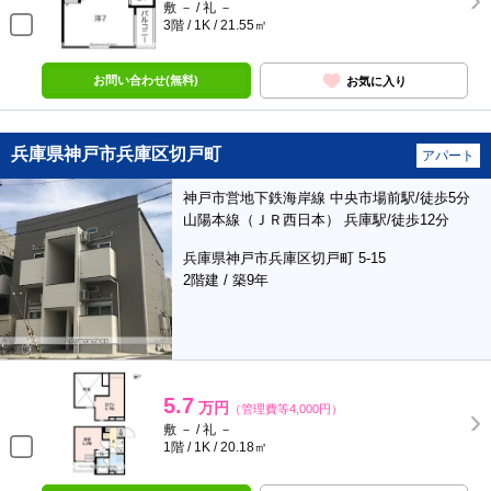
敷 － / 礼 －
3階 / 1K / 21.55㎡
お問い合わせ(無料)
お気に入り
兵庫県神戸市兵庫区切戸町
アパート
神戸市営地下鉄海岸線 中央市場前駅/徒歩5分
山陽本線（ＪＲ西日本） 兵庫駅/徒歩12分
兵庫県神戸市兵庫区切戸町 5-15
2階建 / 築9年
5.7
万円
（管理費等4,000円）
敷 － / 礼 －
1階 / 1K / 20.18㎡