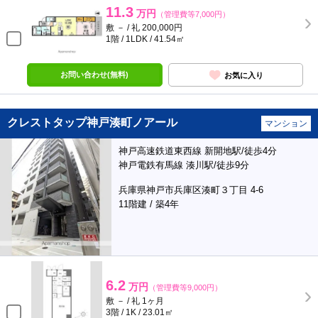
11.3
万円
（管理費等7,000円）
敷 － / 礼 200,000円
1階 / 1LDK / 41.54㎡
お問い合わせ(無料)
お気に入り
クレストタップ神戸湊町ノアール
マンション
神戸高速鉄道東西線 新開地駅/徒歩4分
神戸電鉄有馬線 湊川駅/徒歩9分
兵庫県神戸市兵庫区湊町３丁目 4-6
11階建 / 築4年
6.2
万円
（管理費等9,000円）
敷 － / 礼 1ヶ月
3階 / 1K / 23.01㎡