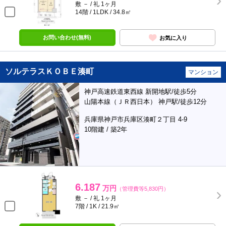
敷 － / 礼 1ヶ月
14階 / 1LDK / 34.8㎡
お問い合わせ(無料)
お気に入り
ソルテラスＫＯＢＥ湊町
マンション
神戸高速鉄道東西線 新開地駅/徒歩5分
山陽本線（ＪＲ西日本） 神戸駅/徒歩12分
兵庫県神戸市兵庫区湊町２丁目 4-9
10階建 / 築2年
6.187
万円
（管理費等5,830円）
敷 － / 礼 1ヶ月
7階 / 1K / 21.9㎡