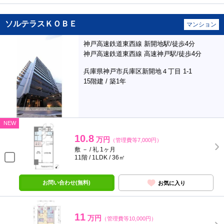
ソルテラスＫＯＢＥ
マンション
神戸高速鉄道東西線 新開地駅/徒歩4分
神戸高速鉄道東西線 高速神戸駅/徒歩4分
兵庫県神戸市兵庫区新開地４丁目 1-1
15階建 / 築1年
NEW
10.8
万円
（管理費等7,000円）
敷 － / 礼 1ヶ月
11階 / 1LDK / 36㎡
お問い合わせ(無料)
お気に入り
11
万円
（管理費等10,000円）