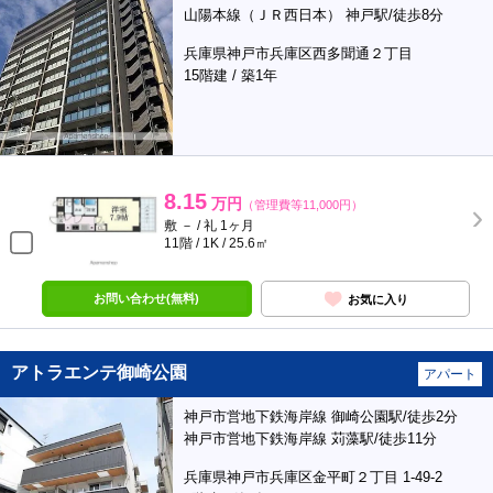
山陽本線（ＪＲ西日本） 神戸駅/徒歩8分
兵庫県神戸市兵庫区西多聞通２丁目
15階建 / 築1年
8.15
万円
（管理費等11,000円）
敷 － / 礼 1ヶ月
11階 / 1K / 25.6㎡
お問い合わせ(無料)
お気に入り
アトラエンテ御崎公園
アパート
神戸市営地下鉄海岸線 御崎公園駅/徒歩2分
神戸市営地下鉄海岸線 苅藻駅/徒歩11分
兵庫県神戸市兵庫区金平町２丁目 1-49-2