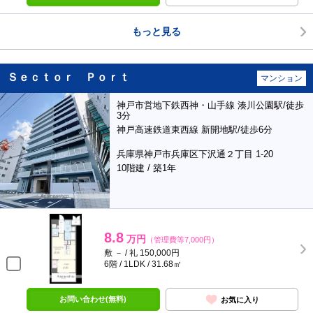
もっと見る
Ｓｅｃｔｏｒ Ｐｏｒｔ
マンション
神戸市営地下鉄西神・山手線 湊川公園駅/徒歩
3分
神戸高速鉄道東西線 新開地駅/徒歩6分
兵庫県神戸市兵庫区下沢通２丁目 1-20
10階建 / 築1年
8.8
万円
（管理費等7,000円）
敷 － / 礼 150,000円
6階 / 1LDK / 31.68㎡
お問い合わせ(無料)
お気に入り