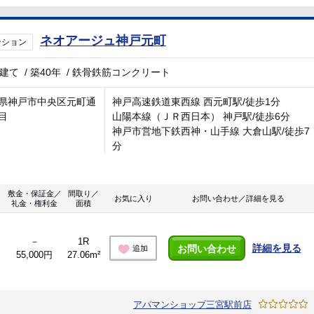
ネオアージュ神戸元町
ンション
階建て
/
築40年
/
鉄骨鉄筋コンクリート
県神戸市中央区元町通
神戸高速鉄道東西線 西元町駅/徒歩1分
目
山陽本線（ＪＲ西日本） 神戸駅/徒歩6分
神戸市営地下鉄西神・山手線 大倉山駅/徒歩7
分
敷金・保証金／
間取り／
お気に入り
お問い合わせ／詳細を見る
礼金・権利金
面積
－
1R
詳細を見る
お問い合わせ
追加
55,000円
27.06m²
アパマンショップ三宮駅前店