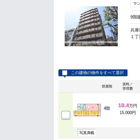
マ
9階
兵庫
１丁目
この建物の物件をすべて選択
賃料／
部屋階
管理費
18.4
万円
4階
15,000円
写真満載