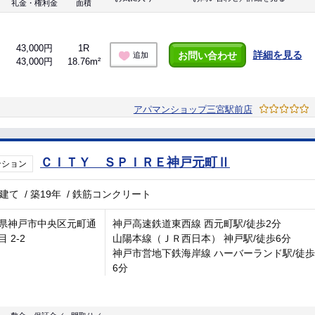
礼金・権利金
面積
43,000円
1R
詳細を見る
お問い合わせ
追加
43,000円
18.76m²
アパマンショップ三宮駅前店
ＣＩＴＹ ＳＰＩＲＥ神戸元町Ⅱ
ンション
階建て
/
築19年
/
鉄筋コンクリート
県神戸市中央区元町通
神戸高速鉄道東西線 西元町駅/徒歩2分
 2-2
山陽本線（ＪＲ西日本） 神戸駅/徒歩6分
神戸市営地下鉄海岸線 ハーバーランド駅/徒歩
6分