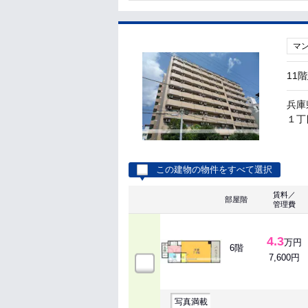
マ
11
兵庫
１丁目
この建物の物件をすべて選択
賃料／
部屋階
管理費
4.3
万円
6階
7,600円
写真満載