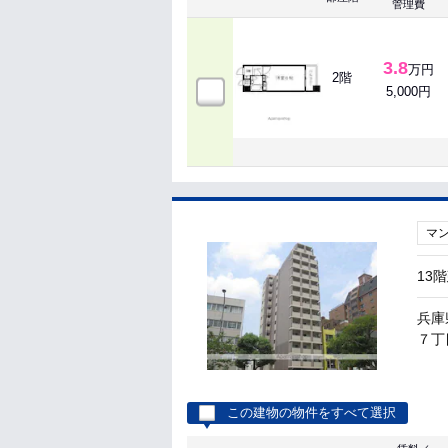
管理費
3.8
万円
2階
5,000円
マ
13
兵庫
７丁目
この建物の物件をすべて選択