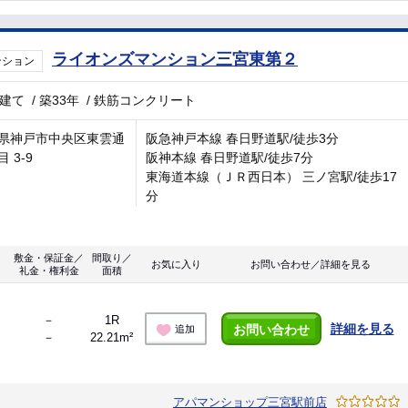
ライオンズマンション三宮東第２
ンション
階建て
/
築33年
/
鉄筋コンクリート
県神戸市中央区東雲通
阪急神戸本線 春日野道駅/徒歩3分
 3-9
阪神本線 春日野道駅/徒歩7分
東海道本線（ＪＲ西日本） 三ノ宮駅/徒歩17
分
敷金・保証金／
間取り／
お気に入り
お問い合わせ／詳細を見る
礼金・権利金
面積
－
1R
詳細を見る
お問い合わせ
追加
－
22.21m²
アパマンショップ三宮駅前店