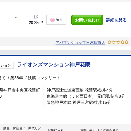
－
1K
詳細を見る
お問い合わせ
追加
－
20.28m²
アパマンショップ三宮駅前店
ライオンズマンション神戸花隈
ンション
建て
/
築38年
/
鉄筋コンクリート
県神戸市中央区花隈町
神戸高速鉄道東西線 花隈駅/徒歩4分
0
東海道本線（ＪＲ西日本） 元町駅/徒歩8分
阪急神戸本線 神戸三宮駅/徒歩15分
敷金・保証金／
間取り／
お気に入り
お問い合わせ／詳細を見る