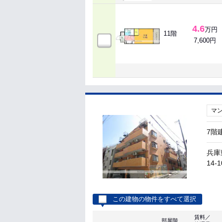
4.6
万円
11階
7,600円
マ
7階
兵庫
14-1
この建物の物件をすべて選択
賃料／
部屋階