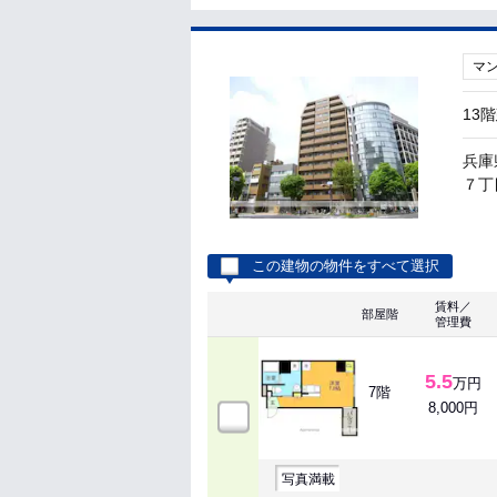
マ
13
兵庫
７丁
この建物の物件をすべて選択
賃料／
部屋階
管理費
5.5
万円
7階
8,000円
写真満載