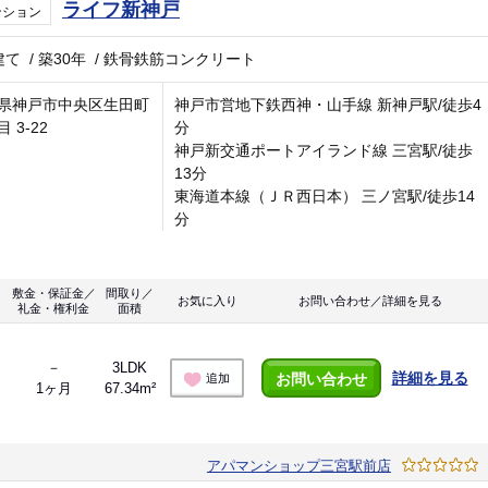
ライフ新神戸
ンション
建て
/
築30年
/
鉄骨鉄筋コンクリート
県神戸市中央区生田町
神戸市営地下鉄西神・山手線 新神戸駅/徒歩4
 3-22
分
神戸新交通ポートアイランド線 三宮駅/徒歩
13分
東海道本線（ＪＲ西日本） 三ノ宮駅/徒歩14
分
敷金・保証金／
間取り／
お気に入り
お問い合わせ／詳細を見る
礼金・権利金
面積
－
3LDK
詳細を見る
お問い合わせ
追加
1ヶ月
67.34m²
アパマンショップ三宮駅前店