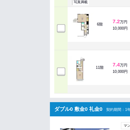
写真満載
7.2
万円
6階
10,000円
7.4
万円
11階
10,000円
ダブル0 敷金0 礼金0
契約期間：1年
マ