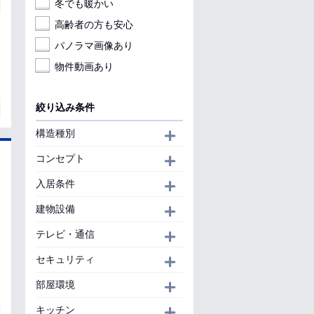
冬でも暖かい
高齢者の方も安心
パノラマ画像あり
物件動画あり
絞り込み条件
構造種別
開く
コンセプト
開く
入居条件
開く
建物設備
開く
テレビ・通信
開く
セキュリティ
開く
部屋環境
開く
キッチン
開く