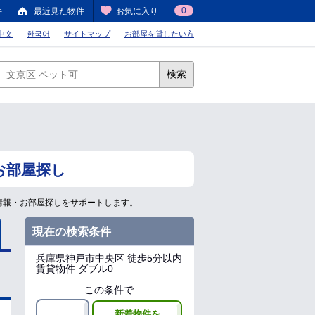
0
件
最近見た物件
お気に入り
中文
한국어
サイトマップ
お部屋を貸したい方
検索
お部屋探し
情報・お部屋探しをサポートします。
現在の検索条件
兵庫県神戸市中央区
徒歩5分以内
賃貸物件 ダブル0
この条件で
新着物件を