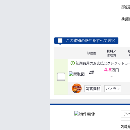
2階
兵庫
この建物の物件をすべて選択
賃料／
部屋階
管理費
初期費用のお支払はクレジットカ
4.8
万円
2階
－
写真満載
パノラマ
ア
2階