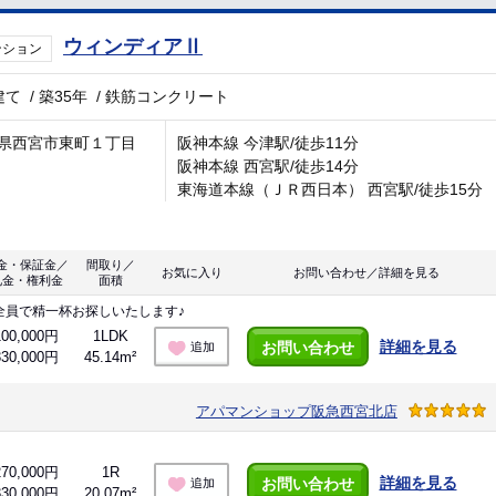
ウィンディアⅡ
ンション
建て
/
築35年
/
鉄筋コンクリート
県西宮市東町１丁目
阪神本線 今津駅/徒歩11分
阪神本線 西宮駅/徒歩14分
東海道本線（ＪＲ西日本） 西宮駅/徒歩15分
金・保証金／
間取り／
お気に入り
お問い合わせ／詳細を見る
礼金・権利金
面積
全員で精一杯お探しいたします♪
100,000円
1LDK
詳細を見る
お問い合わせ
追加
330,000円
45.14m²
アパマンショップ阪急西宮北店
270,000円
1R
詳細を見る
お問い合わせ
追加
330,000円
20.07m²