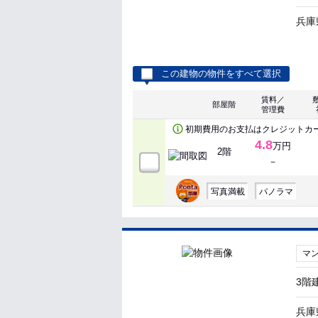
兵庫
この建物の物件をすべて選択
賃料／
部屋階
管理費
初期費用のお支払はクレジットカ
4.8
万円
2階
－
写真満載
パノラマ
マ
3階
兵庫