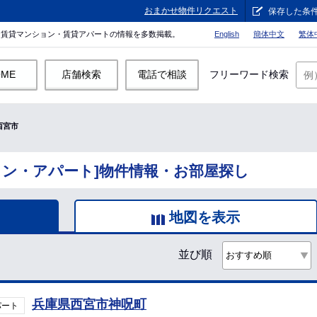
おまかせ物件リクエスト
保存した条
。賃貸マンション・賃貸アパートの情報を多数掲載。
English
簡体中文
繁体
OME
店舗検索
電話で相談
フリーワード検索
西宮市
ョン・アパート]物件情報・お部屋探し
地図を表示
並び順
兵庫県西宮市神呪町
パート