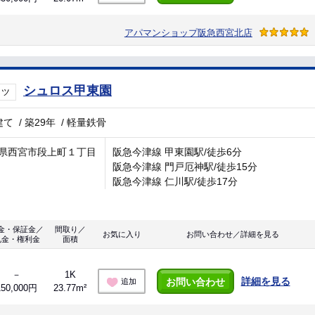
アパマンショップ阪急西宮北店
シュロス甲東園
イツ
建て
/
築29年
/
軽量鉄骨
県西宮市段上町１丁目
阪急今津線 甲東園駅/徒歩6分
阪急今津線 門戸厄神駅/徒歩15分
阪急今津線 仁川駅/徒歩17分
金・保証金／
間取り／
お気に入り
お問い合わせ／詳細を見る
礼金・権利金
面積
－
1K
詳細を見る
お問い合わせ
追加
150,000円
23.77m²