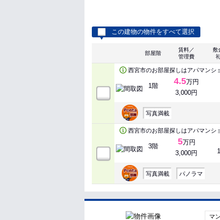
この建物の物件をすべて選択
賃料／
敷
部屋階
管理費
西宮市のお部屋探しはアパマンシ
4.5
万円
1階
3,000円
写真満載
西宮市のお部屋探しはアパマンシ
5
万円
3階
3,000円
写真満載
パノラマ
マ