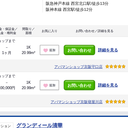
阪急神戸本線 西宮北口駅/徒歩13分
阪神本線 西宮駅/徒歩12分
金・保証金／
間取り／
お気に入り
お問い合わせ／詳細を見る
礼金・権利金
面積
ョップまで
－
1K
詳細を見る
お問い合わせ
追加
1ヶ月
20.99m²
アパマンショップ京阪守口店
ョップまで
－
1K
詳細を見る
お問い合わせ
追加
100,000円
20.99m²
アパマンショップ京阪寝屋川店
グランディール清華
ンション