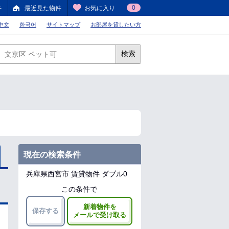
0
件
最近見た物件
お気に入り
中文
한국어
サイトマップ
お部屋を貸したい方
検索
現在の検索条件
兵庫県西宮市
賃貸物件 ダブル0
この条件で
新着物件を
保存する
メールで受け取る