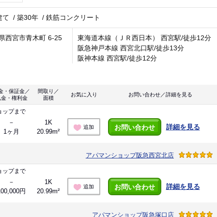
建て
/
築30年
/
鉄筋コンクリート
県西宮市青木町 6-25
東海道本線（ＪＲ西日本） 西宮駅/徒歩12分
阪急神戸本線 西宮北口駅/徒歩13分
阪神本線 西宮駅/徒歩12分
金・保証金／
間取り／
お気に入り
お問い合わせ／詳細を見る
礼金・権利金
面積
ョップまで
－
1K
詳細を見る
お問い合わせ
追加
1ヶ月
20.99m²
アパマンショップ阪急西宮北店
ョップまで
－
1K
詳細を見る
お問い合わせ
追加
100,000円
20.99m²
アパマンショップ阪急塚口店