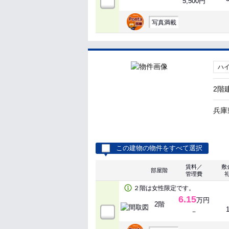
5,500円
写真満載
ハ
2階
兵庫
この建物の物件をすべて選択
賃料／
敷
部屋階
管理費
２階は女性限定です。
6.15
万円
2階
－