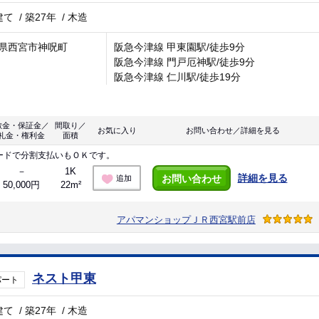
建て
/
築27年
/
木造
県西宮市神呪町
阪急今津線 甲東園駅/徒歩9分
阪急今津線 門戸厄神駅/徒歩9分
阪急今津線 仁川駅/徒歩19分
敷金・保証金／
間取り／
お気に入り
お問い合わせ／詳細を見る
礼金・権利金
面積
ードで分割支払いもＯＫです。
－
1K
詳細を見る
お問い合わせ
追加
50,000円
22m²
アパマンショップＪＲ西宮駅前店
ネスト甲東
パート
建て
/
築27年
/
木造