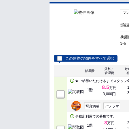
マ
3階
兵庫
3-6
この建物の物件をすべて選択
賃料／
敷
部屋階
管理費
★ご納得いただけるまでスタッフ
8.5
万円
1階
3,000円
写真満載
パノラマ
事務所利用での募集です。
8
万円
1階