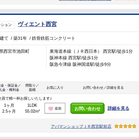
ヴィエント西宮
ンション
階建て
/
築31年
/
鉄骨鉄筋コンクリート
県西宮市池田町
東海道本線（ＪＲ西日本） 西宮駅/徒歩1分
阪神本線 西宮駅/徒歩1分
阪急今津線 阪神国道駅/徒歩9分
敷金・保証金／
間取り／
お気に入り
お問い合わせ／詳細を見る
礼金・権利金
面積
全員で精一杯お探しいたします♪
1ヶ月
1LDK
詳細を見る
お問い合わせ
追加
2.5ヶ月
55.02m²
アパマンショップＪＲ西宮駅前店