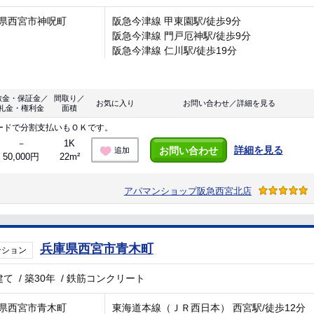
県西宮市神呪町
阪急今津線 甲東園駅/徒歩9分
阪急今津線 門戸厄神駅/徒歩9分
阪急今津線 仁川駅/徒歩19分
敷金・保証金／
間取り／
お気に入り
お問い合わせ／詳細を見る
礼金・権利金
面積
ードで分割支払いもＯＫです。
－
1K
詳細を見る
お問い合わせ
追加
50,000円
22m²
アパマンショップ阪急西宮北店
兵庫県西宮市青木町
ンション
建て
/
築30年
/
鉄筋コンクリート
県西宮市青木町
東海道本線（ＪＲ西日本） 西宮駅/徒歩12分