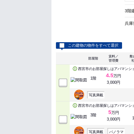
3階
兵庫
この建物の物件をすべて選択
賃料／
敷
部屋階
管理費
西宮市のお部屋探しはアパマンシ
4.5
万円
1階
3,000円
写真満載
西宮市のお部屋探しはアパマンシ
5
万円
3階
3,000円
写真満載
パノラマ