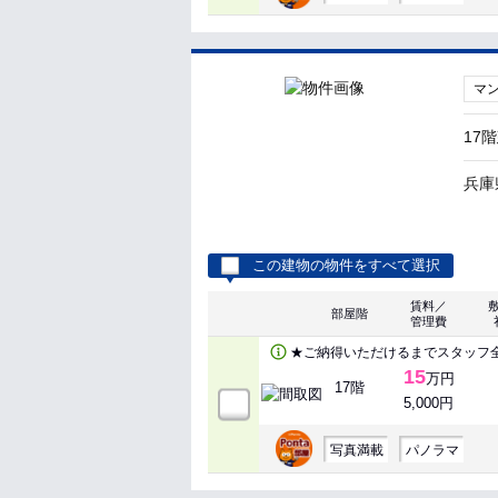
マ
17
兵庫
この建物の物件をすべて選択
賃料／
部屋階
管理費
★ご納得いただけるまでスタッフ
15
万円
17階
5,000円
写真満載
パノラマ