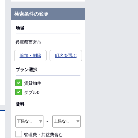
検索条件の変更
地域
兵庫県
西宮市
追加・削除
町名を選ぶ
プラン選択
賃貸物件
ダブル0
賃料
～
管理費・共益費含む