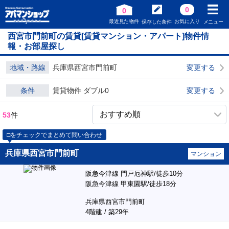
0
0
最近見た物件
お気に入り
保存した条件
メニュー
西宮市門前町の賃貸[賃貸マンション・アパート]物件情
報・お部屋探し
地域・路線
兵庫県西宮市門前町
変更する
条件
賃貸物件 ダブル0
変更する
53
件
□をチェックでまとめて問い合わせ
兵庫県西宮市門前町
マンション
阪急今津線 門戸厄神駅/徒歩10分
阪急今津線 甲東園駅/徒歩18分
兵庫県西宮市門前町
4階建 / 築29年