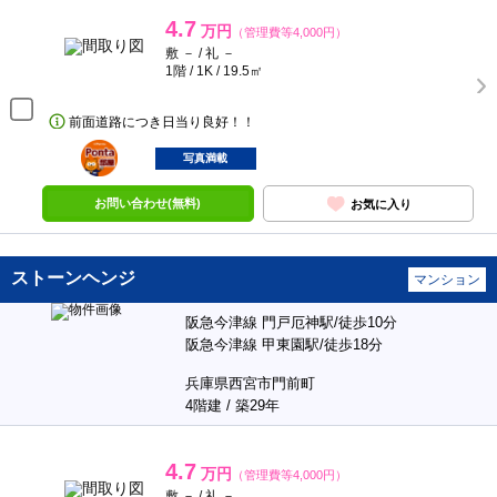
4.7
万円
（管理費等4,000円）
敷 － / 礼 －
1階 / 1K / 19.5㎡
前面道路につき日当り良好！！
ポンタ
部屋
写真満載
お問い合わせ(無料)
お気に入り
ストーンヘンジ
マンション
阪急今津線 門戸厄神駅/徒歩10分
阪急今津線 甲東園駅/徒歩18分
兵庫県西宮市門前町
4階建 / 築29年
4.7
万円
（管理費等4,000円）
敷 － / 礼 －