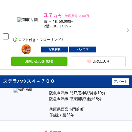
3.7
万円
（管理費等3,000円）
敷 － / 礼 50,000円
2階 / 1K / 17.39㎡
ロフト付き・フローリング！
ポンタ
部屋
写真満載
パノラマ
お問い合わせ(無料)
お気に入り
ステラハウス４－７００
アパート
阪急今津線 門戸厄神駅/徒歩10分
阪急今津線 甲東園駅/徒歩18分
兵庫県西宮市門前町
2階建 / 築33年