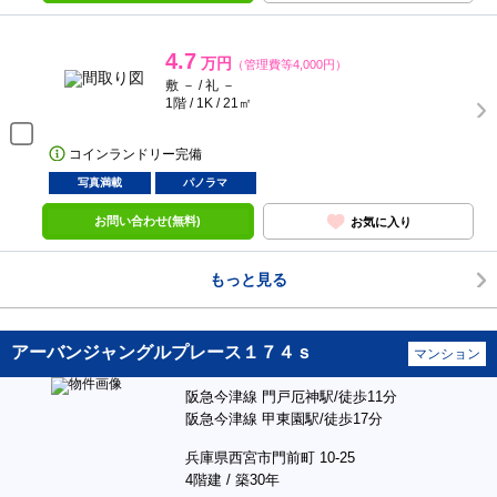
4.7
万円
（管理費等4,000円）
敷 － / 礼 －
1階 / 1K / 21㎡
コインランドリー完備
写真満載
パノラマ
お問い合わせ(無料)
お気に入り
もっと見る
アーバンジャングルプレース１７４ｓ
マンション
阪急今津線 門戸厄神駅/徒歩11分
阪急今津線 甲東園駅/徒歩17分
兵庫県西宮市門前町 10-25
4階建 / 築30年