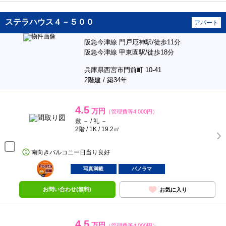
ステラハウス４－５００
アパート
阪急今津線 門戸厄神駅/徒歩11分
阪急今津線 甲東園駅/徒歩18分
兵庫県西宮市門前町 10-41
2階建 / 築34年
4.5
万円
（管理費等4,000円）
敷 － / 礼 －
2階 / 1K / 19.2㎡
南向きバルコニー日当り良好
ポンタ
部屋
写真満載
パノラマ
お問い合わせ(無料)
お気に入り
4.5
万円
（管理費等4,000円）