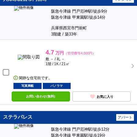
阪急今津線 門戸厄神駅/徒歩9分
阪急今津線 甲東園駅/徒歩14分
兵庫県西宮市門前町
3階建 / 築33年
4.7
万円
（管理費等4,000円）
敷 － / 礼 －
1階 / 1K / 21㎡
閑静な住宅街です。
写真満載
パノラマ
お問い合わせ(無料)
お気に入り
ステラパレス
アパート
阪急今津線 門戸厄神駅/徒歩12分
阪急今津線 甲東園駅/徒歩19分