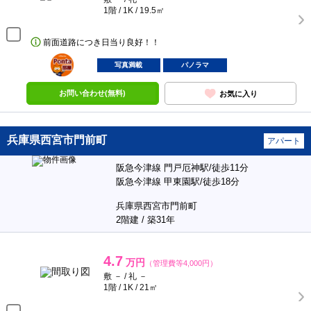
1階 / 1K / 19.5㎡
前面道路につき日当り良好！！
ポンタ
部屋
写真満載
パノラマ
お問い合わせ(無料)
お気に入り
兵庫県西宮市門前町
アパート
阪急今津線 門戸厄神駅/徒歩11分
阪急今津線 甲東園駅/徒歩18分
兵庫県西宮市門前町
2階建 / 築31年
4.7
万円
（管理費等4,000円）
敷 － / 礼 －
1階 / 1K / 21㎡