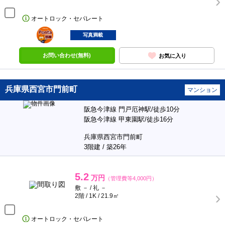
オートロック・セパレート
ポンタ
部屋
写真満載
お問い合わせ(無料)
お気に入り
兵庫県西宮市門前町
マンション
阪急今津線 門戸厄神駅/徒歩10分
阪急今津線 甲東園駅/徒歩16分
兵庫県西宮市門前町
3階建 / 築26年
5.2
万円
（管理費等4,000円）
敷 － / 礼 －
2階 / 1K / 21.9㎡
オートロック・セパレート