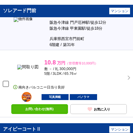
ソレアード門前
マンション
阪急今津線 門戸厄神駅/徒歩12分
阪急今津線 甲東園駅/徒歩18分
兵庫県西宮市門前町
6階建 / 築31年
10.8
万円
（管理費等10,000円）
敷 － / 礼 300,000円
5階 / 3LDK / 65.76㎡
南向きバルコニー日当り良好
ポンタ
部屋
写真満載
パノラマ
お問い合わせ(無料)
お気に入り
アイビーコートⅡ
マンション