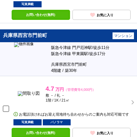
写真満載
お問い合わせ(無料)
お気に入り
兵庫県西宮市門前町
マンション
阪急今津線 門戸厄神駅/徒歩11分
阪急今津線 甲東園駅/徒歩17分
兵庫県西宮市門前町
4階建 / 築30年
4.7
万円
（管理費等4,000円）
敷 － / 礼 －
1階 / 1K / 21㎡
お電話頂ければお迎え現地待ち合わせからのご案内も対応可能です
写真満載
パノラマ
お問い合わせ(無料)
お気に入り