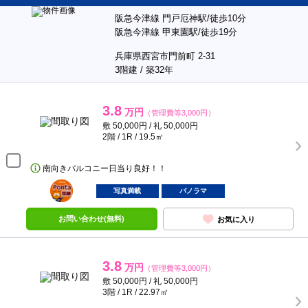
阪急今津線 門戸厄神駅/徒歩10分
阪急今津線 甲東園駅/徒歩19分
兵庫県西宮市門前町 2-31
3階建 / 築32年
3.8
万円
（管理費等3,000円）
敷 50,000円 / 礼 50,000円
2階 / 1R / 19.5㎡
南向きバルコニー日当り良好！！
ポンタ
部屋
写真満載
パノラマ
お問い合わせ(無料)
お気に入り
3.8
万円
（管理費等3,000円）
敷 50,000円 / 礼 50,000円
3階 / 1R / 22.97㎡