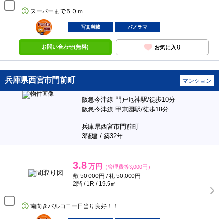
スーパーまで５０ｍ
ポンタ
部屋
写真満載
パノラマ
お問い合わせ(無料)
お気に入り
兵庫県西宮市門前町
マンション
阪急今津線 門戸厄神駅/徒歩10分
阪急今津線 甲東園駅/徒歩19分
兵庫県西宮市門前町
3階建 / 築32年
3.8
万円
（管理費等3,000円）
敷 50,000円 / 礼 50,000円
2階 / 1R / 19.5㎡
南向きバルコニー日当り良好！！
ポンタ