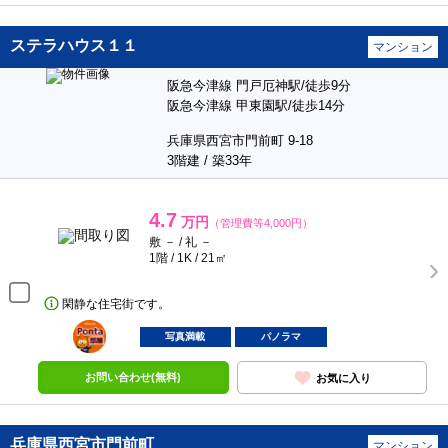
ステラハウス１１
マンション
阪急今津線 門戸厄神駅/徒歩9分
阪急今津線 甲東園駅/徒歩14分
兵庫県西宮市門前町 9-18
3階建 / 築33年
4.7
万円
（管理費等4,000円）
敷 － / 礼 －
1階 / 1K / 21㎡
閑静な住宅街です。
ポンタ
部屋
写真満載
パノラマ
お問い合わせ(無料)
お気に入り
兵庫県西宮市門前町
マンション