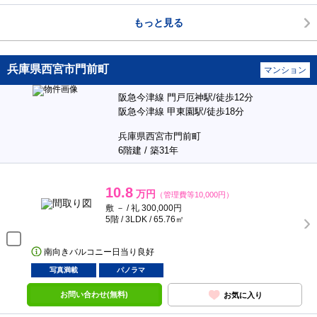
もっと見る
兵庫県西宮市門前町
マンション
阪急今津線 門戸厄神駅/徒歩12分
阪急今津線 甲東園駅/徒歩18分
兵庫県西宮市門前町
6階建 / 築31年
10.8
万円
（管理費等10,000円）
敷 － / 礼 300,000円
5階 / 3LDK / 65.76㎡
南向きバルコニー日当り良好
写真満載
パノラマ
お問い合わせ(無料)
お気に入り