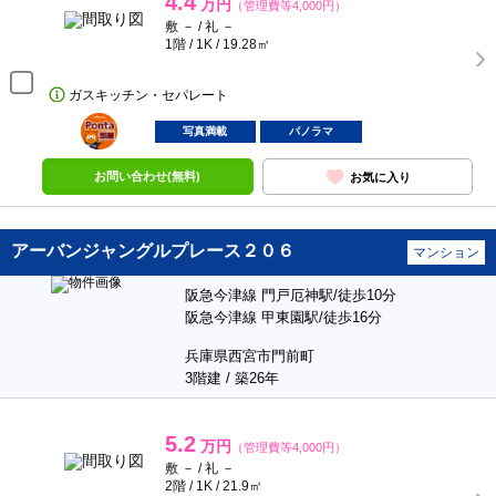
4.4
万円
（管理費等4,000円）
敷 － / 礼 －
1階 / 1K / 19.28㎡
ガスキッチン・セパレート
ポンタ
部屋
写真満載
パノラマ
お問い合わせ(無料)
お気に入り
アーバンジャングルプレース２０６
マンション
阪急今津線 門戸厄神駅/徒歩10分
阪急今津線 甲東園駅/徒歩16分
兵庫県西宮市門前町
3階建 / 築26年
5.2
万円
（管理費等4,000円）
敷 － / 礼 －
2階 / 1K / 21.9㎡