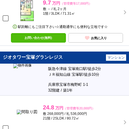
9.7
万円
（管理費等17,000円）
敷 － / 礼 2ヶ月
1階 / 3LDK / 71.31㎡
駅距離にもご注目下さい☆通勤通学にも便利な立地です☆
お問い合わせ(無料)
お気に入り
ジオタワー宝塚グランレジス
マンション
阪急今津線 宝塚南口駅/徒歩2分
ＪＲ福知山線 宝塚駅/徒歩10分
兵庫県宝塚市梅野町 1-1
32階建 / 築1年
24.8
万円
（管理費等20,000円）
敷 268,000円 / 礼 536,000円
21階 / 2SLDK / 80.72㎡