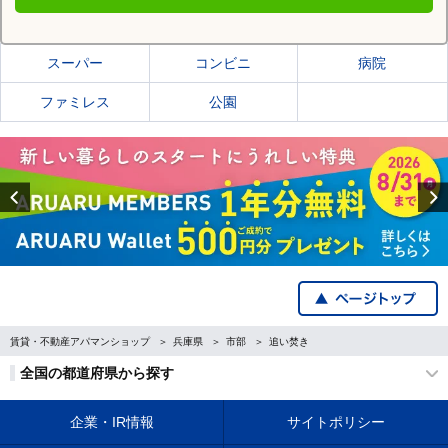
宝塚市の施設一覧
スーパー
コンビニ
病院
ファミレス
公園
Previous
賃貸・不動産アパマンショップ
兵庫県
市部
追い焚き
全国の都道府県から探す
企業・IR情報
サイトポリシー