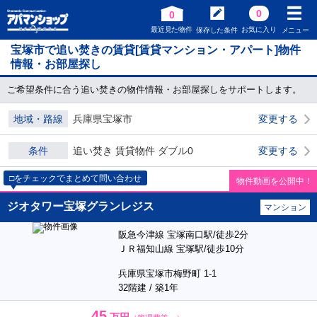
0
0
最近見た物件
お気に入り
保存した条件
メニュー
宝塚市で追い焚きの賃貸[賃貸マンション・アパート]物件
情報・お部屋探し
ご希望条件に合う追い焚きの物件情報・お部屋探しをサポートします。
地域・路線
兵庫県宝塚市
変更する
条件
追い焚き 賃貸物件 ダブル0
変更する
□をチェックでまとめて問い合わせ
物件動画を公開中！
ジオタワー宝塚グランレジス
マンション
阪急今津線 宝塚南口駅/徒歩2分
ＪＲ福知山線 宝塚駅/徒歩10分
兵庫県宝塚市梅野町 1-1
32階建 / 築1年
45