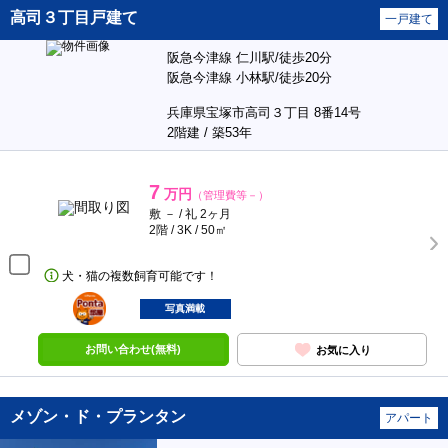
高司３丁目戸建て
一戸建て
阪急今津線 仁川駅/徒歩20分
阪急今津線 小林駅/徒歩20分
兵庫県宝塚市高司３丁目 8番14号
2階建 / 築53年
7
万円
（管理費等－）
敷 － / 礼 2ヶ月
2階 / 3K / 50㎡
犬・猫の複数飼育可能です！
ポンタ
部屋
写真満載
お問い合わせ(無料)
お気に入り
メゾン・ド・プランタン
アパート