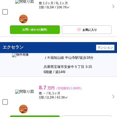
敷 1.2ヶ月 / 礼 1ヶ月
1階 / 3LDK / 106.78㎡
ポンタ
部屋
お問い合わせ(無料)
お気に入り
エクセラン
マンション
ＪＲ福知山線 中山寺駅/徒歩18分
兵庫県宝塚市安倉中５丁目 3-15
6階建 / 築14年
8.7
万円
（管理費等11,000円）
敷 － / 礼 1ヶ月
1階 / 1LDK / 42.38㎡
ポンタ
部屋