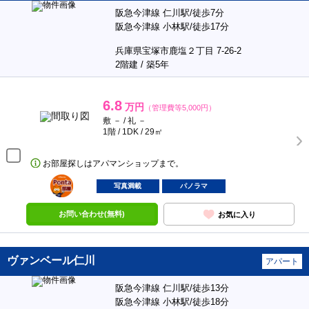
阪急今津線 仁川駅/徒歩7分
阪急今津線 小林駅/徒歩17分
兵庫県宝塚市鹿塩２丁目 7-26-2
2階建 / 築5年
6.8
万円
（管理費等5,000円）
敷 － / 礼 －
1階 / 1DK / 29㎡
お部屋探しはアパマンショップまで。
ポンタ
部屋
写真満載
パノラマ
お問い合わせ(無料)
お気に入り
ヴァンベール仁川
アパート
阪急今津線 仁川駅/徒歩13分
阪急今津線 小林駅/徒歩18分