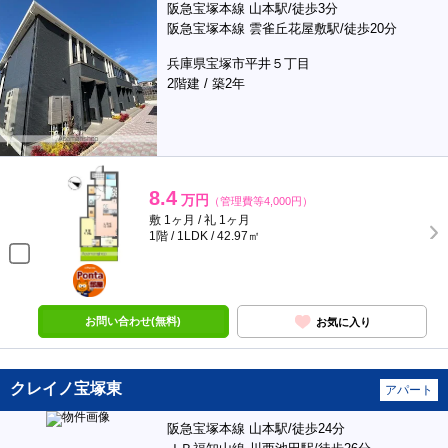
阪急宝塚本線 山本駅/徒歩3分
阪急宝塚本線 雲雀丘花屋敷駅/徒歩20分
兵庫県宝塚市平井５丁目
2階建 / 築2年
8.4
万円
（管理費等4,000円）
敷 1ヶ月 / 礼 1ヶ月
1階 / 1LDK / 42.97㎡
ポンタ
部屋
お問い合わせ(無料)
お気に入り
クレイノ宝塚東
アパート
阪急宝塚本線 山本駅/徒歩24分