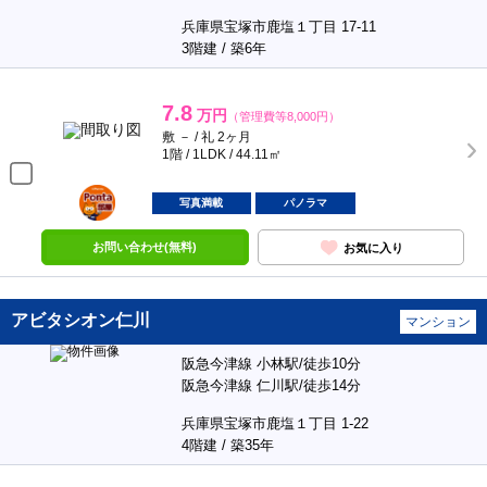
兵庫県宝塚市鹿塩１丁目 17-11
3階建 / 築6年
7.8
万円
（管理費等8,000円）
敷 － / 礼 2ヶ月
1階 / 1LDK / 44.11㎡
ポンタ
部屋
写真満載
パノラマ
お問い合わせ(無料)
お気に入り
アビタシオン仁川
マンション
阪急今津線 小林駅/徒歩10分
阪急今津線 仁川駅/徒歩14分
兵庫県宝塚市鹿塩１丁目 1-22
4階建 / 築35年