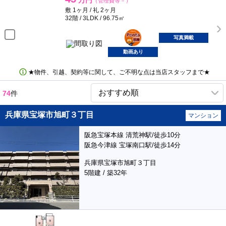
万円
（管理費等－）
敷 1ヶ月 / 礼 2ヶ月
32階 / 3LDK / 96.75㎡
ポンタ
部屋
写真満載
動画あり
★物件、引越、契約等に関して、ご不明な点は当店スタッフまで★
74
件
兵庫県宝塚市旭町３丁目
マンション
阪急宝塚本線 清荒神駅/徒歩10分
阪急今津線 宝塚南口駅/徒歩14分
兵庫県宝塚市旭町３丁目
5階建 / 築32年