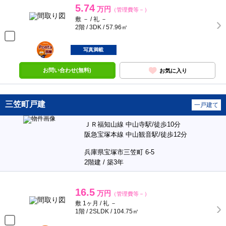
5.74
万円
（管理費等－）
敷 － / 礼 －
2階 / 3DK / 57.96㎡
ポンタ
部屋
写真満載
お問い合わせ(無料)
お気に入り
三笠町戸建
一戸建て
ＪＲ福知山線 中山寺駅/徒歩10分
阪急宝塚本線 中山観音駅/徒歩12分
兵庫県宝塚市三笠町 6-5
2階建 / 築3年
16.5
万円
（管理費等－）
敷 1ヶ月 / 礼 －
1階 / 2SLDK / 104.75㎡