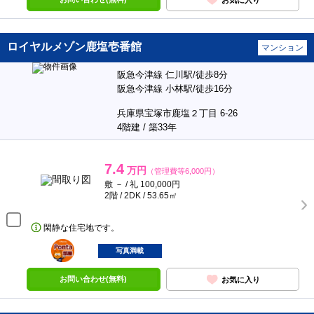
ロイヤルメゾン鹿塩壱番館
マンション
阪急今津線 仁川駅/徒歩8分
阪急今津線 小林駅/徒歩16分
兵庫県宝塚市鹿塩２丁目 6-26
4階建 / 築33年
7.4
万円
（管理費等6,000円）
敷 － / 礼 100,000円
2階 / 2DK / 53.65㎡
閑静な住宅地です。
ポンタ
部屋
写真満載
お問い合わせ(無料)
お気に入り