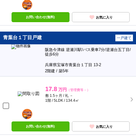
ポンタ
部屋
お問い合わせ(無料)
お気に入り
青葉台１丁目戸建
一戸建て
阪急今津線 逆瀬川駅/バス乗車7分/逆瀬台五丁目/
徒歩6分
兵庫県宝塚市青葉台１丁目 13-2
2階建 / 築5年
17.8
万円
（管理費等－）
敷 1.5ヶ月 / 礼 －
1階 / 5LDK / 134.4㎡
ポンタ
部屋
お問い合わせ(無料)
お気に入り