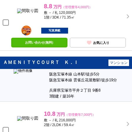
8.8
万円
（管理費等4,000円）
敷 － / 礼 120,000円
1階 / 3DK / 71.35㎡
ポンタ
部屋
写真満載
お問い合わせ(無料)
お気に入り
ＡＭＥＮＩＴＹＣＯＵＲＴ Ｋ．Ｉ
マンション
阪急宝塚本線 山本駅/徒歩5分
阪急宝塚本線 雲雀丘花屋敷駅/徒歩19分
兵庫県宝塚市平井２丁目 9番8
3階建 / 築16年
10.8
万円
（管理費等7,000円）
敷 － / 礼 216,000円
2階 / 2LDK / 59.4㎡