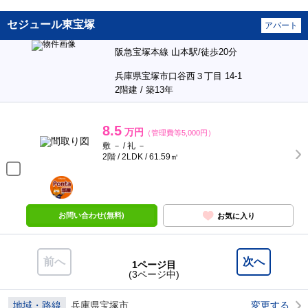
セジュール東宝塚
アパート
阪急宝塚本線 山本駅/徒歩20分
兵庫県宝塚市口谷西３丁目 14-1
2階建 / 築13年
8.5
万円
（管理費等5,000円）
敷 － / 礼 －
2階 / 2LDK / 61.59㎡
ポンタ
部屋
お問い合わせ(無料)
お気に入り
前へ
次へ
1ページ目
(3ページ中)
地域・路線
兵庫県宝塚市
変更する