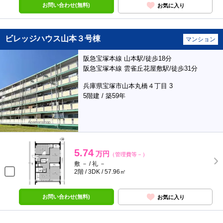
お問い合わせ(無料)
お気に入り
ビレッジハウス山本３号棟
マンション
阪急宝塚本線 山本駅/徒歩18分
阪急宝塚本線 雲雀丘花屋敷駅/徒歩31分
兵庫県宝塚市山本丸橋４丁目 3
5階建 / 築59年
5.74
万円
（管理費等－）
敷 － / 礼 －
2階 / 3DK / 57.96㎡
お問い合わせ(無料)
お気に入り