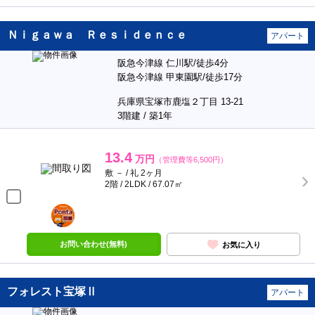
Ｎｉｇａｗａ Ｒｅｓｉｄｅｎｃｅ
アパート
阪急今津線 仁川駅/徒歩4分
阪急今津線 甲東園駅/徒歩17分
兵庫県宝塚市鹿塩２丁目 13-21
3階建 / 築1年
13.4
万円
（管理費等6,500円）
敷 － / 礼 2ヶ月
2階 / 2LDK / 67.07㎡
ポンタ
部屋
お問い合わせ(無料)
お気に入り
フォレスト宝塚Ⅱ
アパート