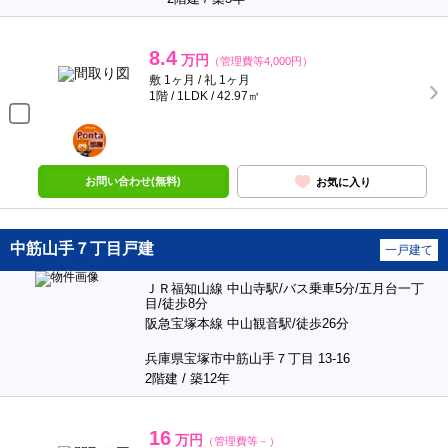
8.4
万円
（管理費等4,000円）
敷 1ヶ月 / 礼 1ヶ月
1階 / 1LDK / 42.97㎡
ポンタ
部屋
お問い合わせ(無料)
お気に入り
中筋山手７丁目戸建
一戸建て
ＪＲ福知山線 中山寺駅/バス乗車5分/五月台一丁
目/徒歩8分
阪急宝塚本線 中山観音駅/徒歩26分
兵庫県宝塚市中筋山手７丁目 13-16
2階建 / 築12年
16
万円
（管理費等－）