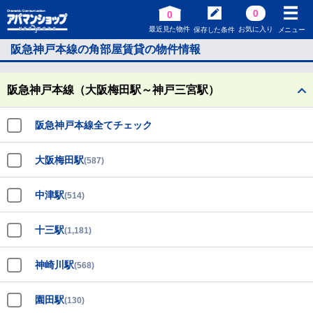
0
0
最近見た物件
お気に入り
保存した条件
メニュー
阪急神戸本線の角部屋賃貸の物件情報
阪急神戸本線（大阪梅田駅～神戸三宮駅）
阪急神戸本線全てチェック
大阪梅田駅
(587)
中津駅
(514)
十三駅
(1,181)
神崎川駅
(568)
園田駅
(130)