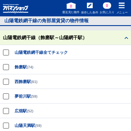
0
0
最近見た物件
お気に入り
保存した条件
メニュー
山陽電鉄網干線の角部屋賃貸の物件情報
山陽電鉄網干線（飾磨駅～山陽網干駅）
山陽電鉄網干線全てチェック
飾磨駅
(74)
西飾磨駅
(61)
夢前川駅
(59)
広畑駅
(52)
山陽天満駅
(59)