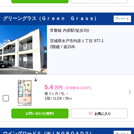
グリーングラス（Ｇｒｅｅｎ Ｇｒａｓｓ）
アパート
常磐線 内原駅/徒歩3分
茨城県水戸市内原１丁目 977-1
2階建 / 築15年
5.4
万円
（管理費等4,500円）
敷 1ヶ月 / 礼 －
1階 / 1LDK / 36㎡
お問い合わせ(無料)
お気に入り
ウイングロードⅡ（ＷＩＮＧＲＯＡＤⅡ）