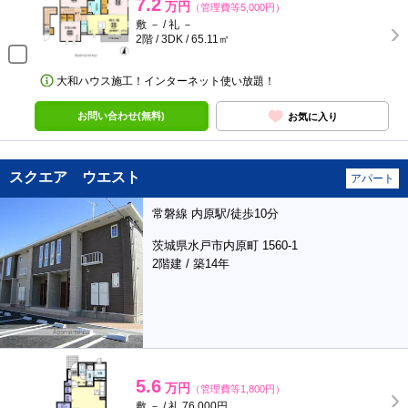
7.2
万円
（管理費等5,000円）
敷 － / 礼 －
2階 / 3DK / 65.11㎡
大和ハウス施工！インターネット使い放題！
お問い合わせ(無料)
お気に入り
スクエア ウエスト
アパート
常磐線 内原駅/徒歩10分
茨城県水戸市内原町 1560-1
2階建 / 築14年
5.6
万円
（管理費等1,800円）
敷 － / 礼 76,000円