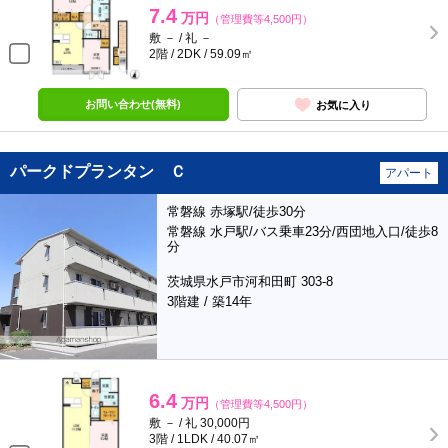
7.4
万円
（管理費等4,500円）
敷 － / 礼 －
2階 / 2DK / 59.09㎡
お問い合わせ(無料)
お気に入り
パークドプランタン Ｃ
アパート
常磐線 赤塚駅/徒歩30分
常磐線 水戸駅/バス乗車23分/西団地入口/徒歩8
分
茨城県水戸市河和田町 303-8
3階建 / 築14年
6.4
万円
（管理費等4,500円）
敷 － / 礼 30,000円
3階 / 1LDK / 40.07㎡