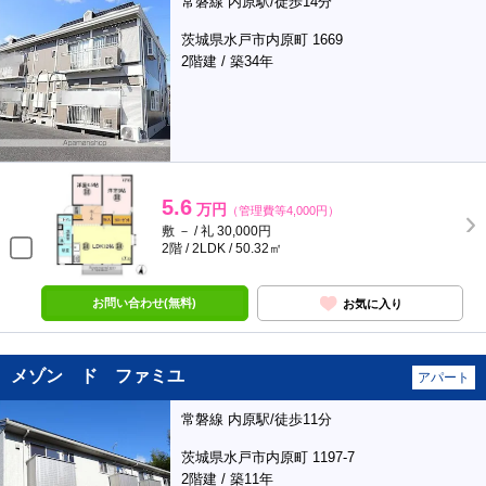
常磐線 内原駅/徒歩14分
茨城県水戸市内原町 1669
2階建 / 築34年
5.6
万円
（管理費等4,000円）
敷 － / 礼 30,000円
2階 / 2LDK / 50.32㎡
お問い合わせ(無料)
お気に入り
メゾン ド ファミユ
アパート
常磐線 内原駅/徒歩11分
茨城県水戸市内原町 1197-7
2階建 / 築11年