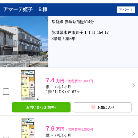
アマーテ姫子 Ｂ棟
アパート
常磐線 赤塚駅/徒歩14分
茨城県水戸市姫子１丁目 154-17
3階建 / 築5年
7.4
万円
（管理費等5,000円）
敷 － / 礼 1ヶ月
1階 / 1LDK / 41.67㎡
お問い合わせ(無料)
お気に入り
7.6
万円
（管理費等5,000円）
敷 － / 礼 1ヶ月