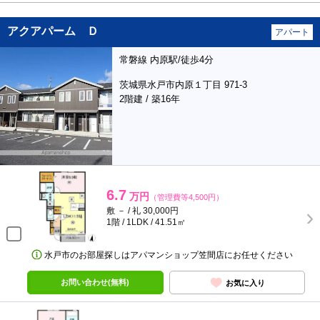
アクアパーム Ｄ
アパート
常磐線 内原駅/徒歩4分
茨城県水戸市内原１丁目 971-3
2階建 / 築16年
6.7
万円
（管理費等4,500円）
敷 － / 礼 30,000円
1階 / 1LDK / 41.51㎡
水戸市のお部屋探しはアパマンショップ笠間店にお任せください
お問い合わせ(無料)
お気に入り