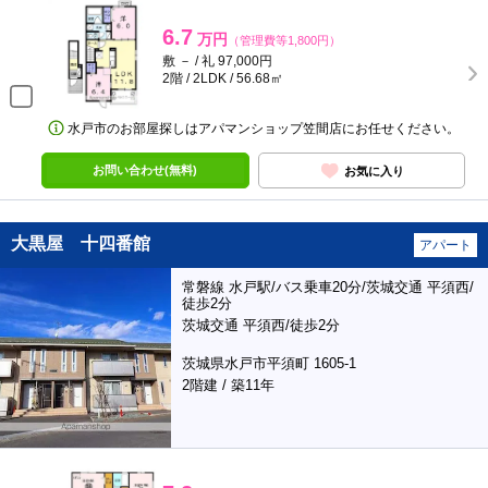
6.7
万円
（管理費等1,800円）
敷 － / 礼 97,000円
2階 / 2LDK / 56.68㎡
水戸市のお部屋探しはアパマンショップ笠間店にお任せください。
お問い合わせ(無料)
お気に入り
大黒屋 十四番館
アパート
常磐線 水戸駅/バス乗車20分/茨城交通 平須西/
徒歩2分
茨城交通 平須西/徒歩2分
茨城県水戸市平須町 1605-1
2階建 / 築11年