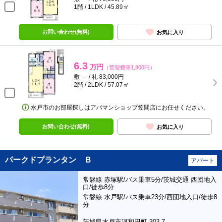
1階 / 1LDK / 45.89㎡
お問い合わせ(無料)
お気に入り
6.3
万円
（管理費等1,800円）
敷 － / 礼 83,000円
2階 / 2LDK / 57.07㎡
水戸市のお部屋探しはアパマンショップ笠間店にお任せください。
お問い合わせ(無料)
お気に入り
パークドプランタン Ｂ
アパート
常磐線 赤塚駅/バス乗車5分/茨城交通 西団地入
口/徒歩8分
常磐線 水戸駅/バス乗車23分/西団地入口/徒歩8
分
茨城県水戸市河和田町 303-7