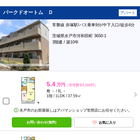
パークドオートム Ｄ
アパート
常磐線 赤塚駅/バス乗車9分/中下入口/徒歩4分
茨城県水戸市河和田町 3650-1
3階建 / 築10年
5.4
万円
（管理費等5,000円）
敷 － / 礼 －
1階 / 1LDK / 37.59㎡
水戸市のお部屋探しはアパマンショップ笠間店にお任せください。
お問い合わせ(無料)
お気に入り