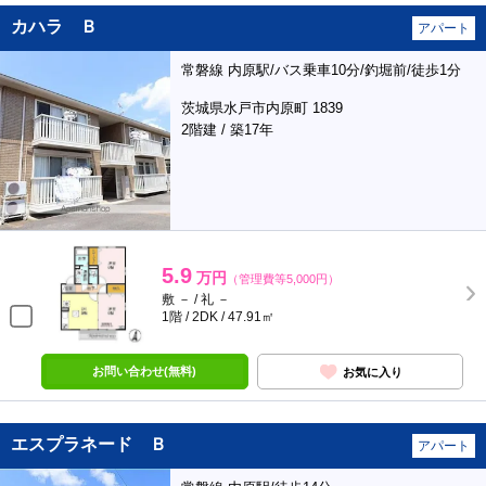
カハラ Ｂ
アパート
常磐線 内原駅/バス乗車10分/釣堀前/徒歩1分
茨城県水戸市内原町 1839
2階建 / 築17年
5.9
万円
（管理費等5,000円）
敷 － / 礼 －
1階 / 2DK / 47.91㎡
お問い合わせ(無料)
お気に入り
エスプラネード Ｂ
アパート