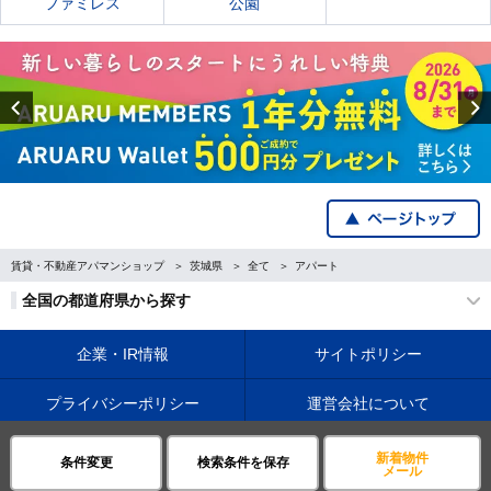
ファミレス
公園
Previous
賃貸・不動産アパマンショップ
茨城県
全て
アパート
全国の都道府県から探す
企業・IR情報
サイトポリシー
プライバシーポリシー
運営会社について
©APAMAN Co.,Ltd.
新着物件
条件変更
検索条件を保存
メール