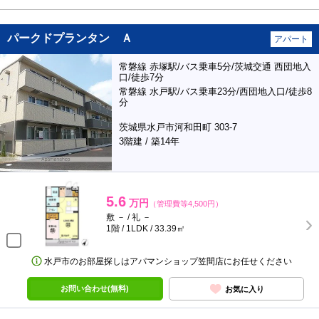
パークドプランタン Ａ
アパート
常磐線 赤塚駅/バス乗車5分/茨城交通 西団地入
口/徒歩7分
常磐線 水戸駅/バス乗車23分/西団地入口/徒歩8
分
茨城県水戸市河和田町 303-7
3階建 / 築14年
5.6
万円
（管理費等4,500円）
敷 － / 礼 －
1階 / 1LDK / 33.39㎡
水戸市のお部屋探しはアパマンショップ笠間店にお任せください
お問い合わせ(無料)
お気に入り