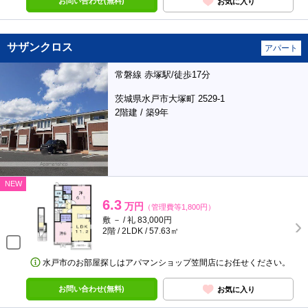
お問い合わせ(無料)
お気に入り
サザンクロス
アパート
常磐線 赤塚駅/徒歩17分
茨城県水戸市大塚町 2529-1
2階建 / 築9年
NEW
6.3
万円
（管理費等1,800円）
敷 － / 礼 83,000円
2階 / 2LDK / 57.63㎡
水戸市のお部屋探しはアパマンショップ笠間店にお任せください。
お問い合わせ(無料)
お気に入り