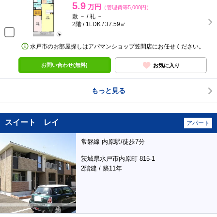
5.9
万円
（管理費等5,000円）
敷 － / 礼 －
2階 / 1LDK / 37.59㎡
水戸市のお部屋探しはアパマンショップ笠間店にお任せください。
お問い合わせ(無料)
お気に入り
もっと見る
スイート レイ
アパート
常磐線 内原駅/徒歩7分
茨城県水戸市内原町 815-1
2階建 / 築11年