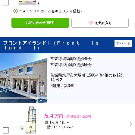
☆ＡＬＳＯＫホームセキュリティ搭載♪
お問い合わせ(無料)
お気に入り
フロントアイランドⅠ（Ｆｒｏｎｔ Ｉｓ
アパート
ｌａｎｄ Ⅰ）
常磐線 赤塚駅/徒歩45分
常磐線 内原駅/徒歩55分
茨城県水戸市大塚町 1500-4他4筆の各1部､
1498-2
2階建 / 築0年
5.4
万円
（管理費等4,000円）
敷 1ヶ月 / 礼 －
1階 / 1K / 33.56㎡