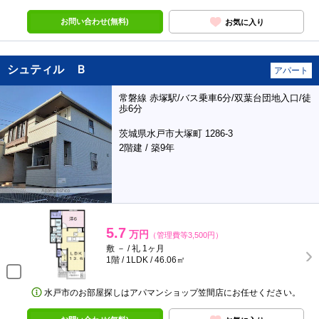
お問い合わせ(無料)
お気に入り
シュティル Ｂ
アパート
常磐線 赤塚駅/バス乗車6分/双葉台団地入口/徒
歩6分
茨城県水戸市大塚町 1286-3
2階建 / 築9年
5.7
万円
（管理費等3,500円）
敷 － / 礼 1ヶ月
1階 / 1LDK / 46.06㎡
水戸市のお部屋探しはアパマンショップ笠間店にお任せください。