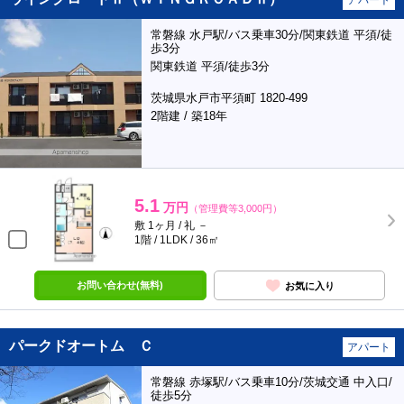
アパート
常磐線 水戸駅/バス乗車30分/関東鉄道 平須/徒
歩3分
関東鉄道 平須/徒歩3分
茨城県水戸市平須町 1820-499
2階建 / 築18年
5.1
万円
（管理費等3,000円）
敷 1ヶ月 / 礼 －
1階 / 1LDK / 36㎡
お問い合わせ(無料)
お気に入り
パークドオートム Ｃ
アパート
常磐線 赤塚駅/バス乗車10分/茨城交通 中入口/
徒歩5分