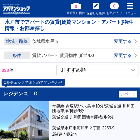
0
0
最近見た物件
お気に入り
保存した条件
メニュー
水戸市でアパートの賃貸[賃貸マンション・アパート]物件
情報・お部屋探し
地域・路線
茨城県水戸市
変更する
条件
賃貸アパート 賃貸物件 ダブル0
変更する
330
件
□をチェックでまとめて問い合わせ
レジデンス Ｏ
アパート
常磐線 赤塚駅/バス乗車10分/茨城交通 川和田
団地車庫/徒歩9分
茨城交通 川和田団地車庫/徒歩9分
茨城県水戸市河和田２丁目 2253-9
2階建 / 築24年