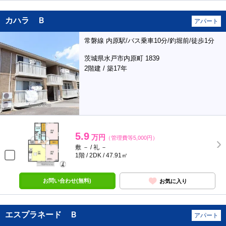
カハラ Ｂ
アパート
常磐線 内原駅/バス乗車10分/釣堀前/徒歩1分
茨城県水戸市内原町 1839
2階建 / 築17年
5.9
万円
（管理費等5,000円）
敷 － / 礼 －
1階 / 2DK / 47.91㎡
お問い合わせ(無料)
お気に入り
エスプラネード Ｂ
アパート