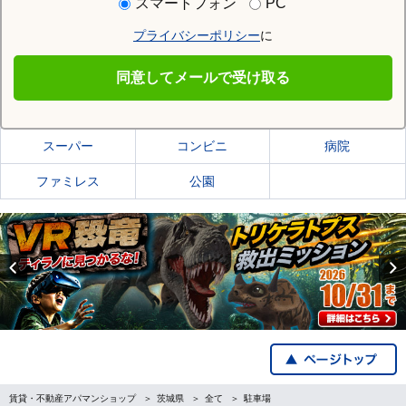
スマートフォン
PC
プライバシーポリシー
に
水戸市
同意してメールで受け取る
水戸市の施設一覧
スーパー
コンビニ
病院
ファミレス
公園
Previous
賃貸・不動産アパマンショップ
茨城県
全て
駐車場