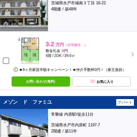
茨城県水戸市城南３丁目 16-22
4階建 / 築48年
3.2
万円
（管理費等－）
敷金礼金 :
0
円
4階 / 2DK / 39.6㎡
★9ヶ月家賃半額キャンペーン！★仲介手数料0円！（家主負担）
お問い合わせ(無料)
お気に入り
メゾン ド ファミユ
アパート
常磐線 内原駅/徒歩11分
茨城県水戸市内原町 1197-7
2階建 / 築11年