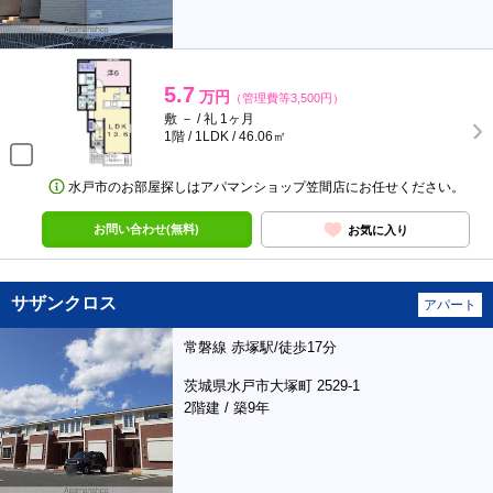
5.7
万円
（管理費等3,500円）
敷 － / 礼 1ヶ月
1階 / 1LDK / 46.06㎡
水戸市のお部屋探しはアパマンショップ笠間店にお任せください。
お問い合わせ(無料)
お気に入り
サザンクロス
アパート
常磐線 赤塚駅/徒歩17分
茨城県水戸市大塚町 2529-1
2階建 / 築9年