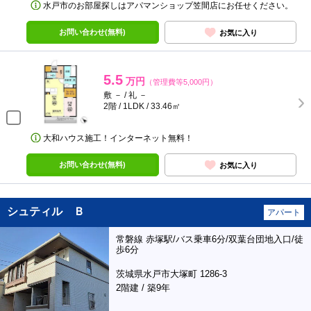
水戸市のお部屋探しはアパマンショップ笠間店にお任せください。
お問い合わせ(無料)
お気に入り
5.5
万円
（管理費等5,000円）
敷 － / 礼 －
2階 / 1LDK / 33.46㎡
大和ハウス施工！インターネット無料！
お問い合わせ(無料)
お気に入り
シュティル Ｂ
アパート
常磐線 赤塚駅/バス乗車6分/双葉台団地入口/徒
歩6分
茨城県水戸市大塚町 1286-3
2階建 / 築9年