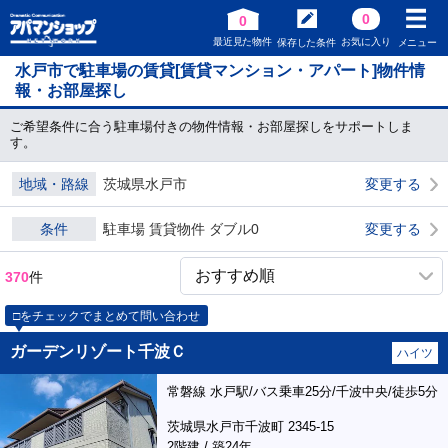
0
0
最近見た物件
お気に入り
保存した条件
メニュー
水戸市で駐車場の賃貸[賃貸マンション・アパート]物件情
報・お部屋探し
ご希望条件に合う駐車場付きの物件情報・お部屋探しをサポートしま
す。
地域・路線
茨城県水戸市
変更する
条件
駐車場 賃貸物件 ダブル0
変更する
370
件
□をチェックでまとめて問い合わせ
ガーデンリゾート千波Ｃ
ハイツ
常磐線 水戸駅/バス乗車25分/千波中央/徒歩5分
茨城県水戸市千波町 2345-15
2階建 / 築24年