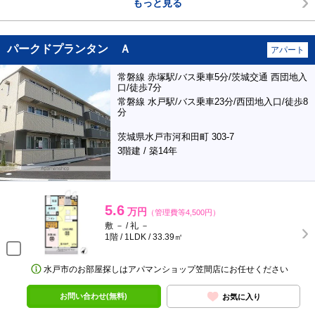
もっと見る
パークドプランタン Ａ
アパート
常磐線 赤塚駅/バス乗車5分/茨城交通 西団地入
口/徒歩7分
常磐線 水戸駅/バス乗車23分/西団地入口/徒歩8
分
茨城県水戸市河和田町 303-7
3階建 / 築14年
5.6
万円
（管理費等4,500円）
敷 － / 礼 －
1階 / 1LDK / 33.39㎡
水戸市のお部屋探しはアパマンショップ笠間店にお任せください
お問い合わせ(無料)
お気に入り