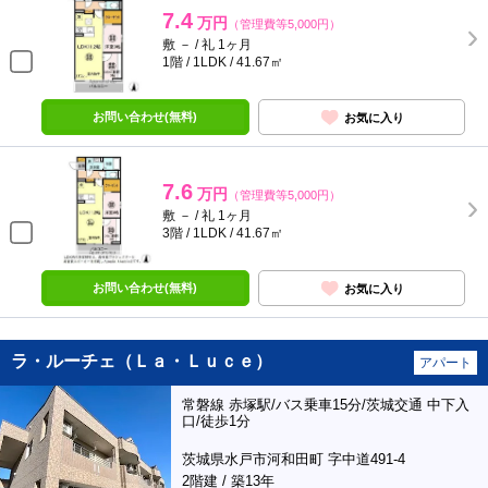
7.4
万円
（管理費等5,000円）
敷 － / 礼 1ヶ月
1階 / 1LDK / 41.67㎡
お問い合わせ(無料)
お気に入り
7.6
万円
（管理費等5,000円）
敷 － / 礼 1ヶ月
3階 / 1LDK / 41.67㎡
お問い合わせ(無料)
お気に入り
ラ・ルーチェ（Ｌａ・Ｌｕｃｅ）
アパート
常磐線 赤塚駅/バス乗車15分/茨城交通 中下入
口/徒歩1分
茨城県水戸市河和田町 字中道491-4
2階建 / 築13年