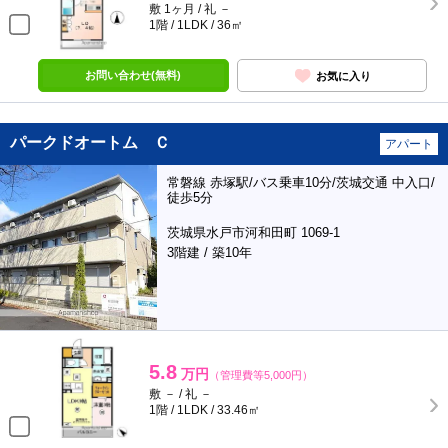
敷 1ヶ月 / 礼 －
1階 / 1LDK / 36㎡
お問い合わせ(無料)
お気に入り
パークドオートム Ｃ
アパート
常磐線 赤塚駅/バス乗車10分/茨城交通 中入口/
徒歩5分
茨城県水戸市河和田町 1069-1
3階建 / 築10年
5.8
万円
（管理費等5,000円）
敷 － / 礼 －
1階 / 1LDK / 33.46㎡