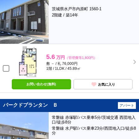
茨城県水戸市内原町 1560-1
2階建 / 築14年
5.6
万円
（管理費等1,800円）
敷 － / 礼 76,000円
1階 / 1LDK / 45.89㎡
お問い合わせ(無料)
お気に入り
パークドプランタン Ｂ
アパート
常磐線 赤塚駅/バス乗車5分/茨城交通 西団地入
口/徒歩8分
常磐線 水戸駅/バス乗車23分/西団地入口/徒歩8
分