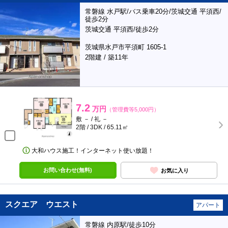
常磐線 水戸駅/バス乗車20分/茨城交通 平須西/
徒歩2分
茨城交通 平須西/徒歩2分
茨城県水戸市平須町 1605-1
2階建 / 築11年
7.2
万円
（管理費等5,000円）
敷 － / 礼 －
2階 / 3DK / 65.11㎡
大和ハウス施工！インターネット使い放題！
お問い合わせ(無料)
お気に入り
スクエア ウエスト
アパート
常磐線 内原駅/徒歩10分