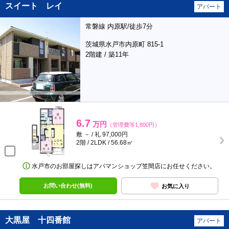
スイート レイ
アパート
常磐線 内原駅/徒歩7分
茨城県水戸市内原町 815-1
2階建 / 築11年
6.7
万円
（管理費等1,800円）
敷 － / 礼 97,000円
2階 / 2LDK / 56.68㎡
水戸市のお部屋探しはアパマンショップ笠間店にお任せください。
お問い合わせ(無料)
お気に入り
大黒屋 十四番館
アパート