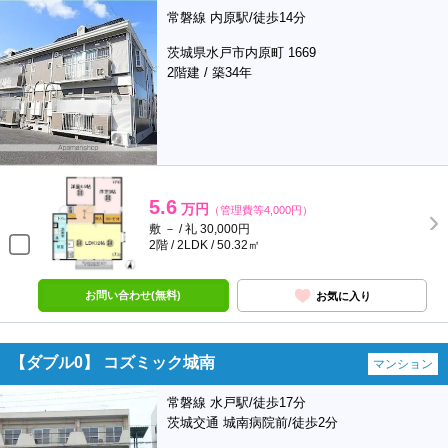
常磐線 内原駅/徒歩14分
茨城県水戸市内原町 1669
2階建 / 築34年
5.6
万円
（管理費等4,000円）
敷 － / 礼 30,000円
2階 / 2LDK / 50.32㎡
お問い合わせ(無料)
お気に入り
【ダブル0】 コズミック城南
マンション
常磐線 水戸駅/徒歩17分
茨城交通 城南病院前/徒歩2分