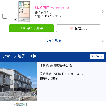
6.2
万円
（管理費等3,000円）
敷 1ヶ月 / 礼 －
1階 / 1LDK / 57.33㎡
お問い合わせ(無料)
お気に入り
もっと見る
アマーテ姫子 Ｂ棟
アパート
常磐線 赤塚駅/徒歩14分
茨城県水戸市姫子１丁目 154-17
3階建 / 築5年