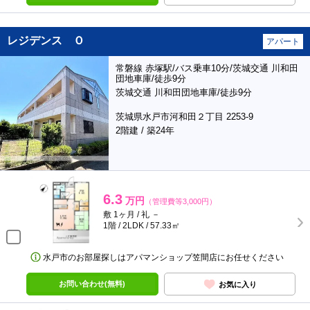
レジデンス Ｏ
アパート
常磐線 赤塚駅/バス乗車10分/茨城交通 川和田
団地車庫/徒歩9分
茨城交通 川和田団地車庫/徒歩9分
茨城県水戸市河和田２丁目 2253-9
2階建 / 築24年
6.3
万円
（管理費等3,000円）
敷 1ヶ月 / 礼 －
1階 / 2LDK / 57.33㎡
水戸市のお部屋探しはアパマンショップ笠間店にお任せください
お問い合わせ(無料)
お気に入り