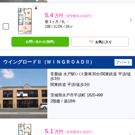
5.4
万円
（管理費等4,500円）
敷 1ヶ月 / 礼 －
1階 / 1LDK / 36㎡
お問い合わせ(無料)
お気に入り
ウイングロードⅡ（ＷＩＮＧＲＯＡＤⅡ）
アパート
常磐線 水戸駅/バス乗車30分/関東鉄道 平須/徒
歩3分
関東鉄道 平須/徒歩3分
茨城県水戸市平須町 1820-499
2階建 / 築18年
5.1
万円
（管理費等3,000円）