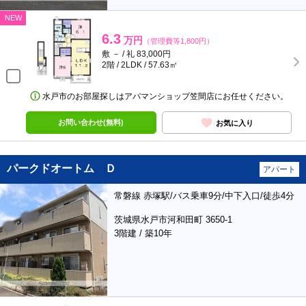
NEW
6.3
万円
（管理費等1,800円）
敷 － / 礼 83,000円
2階 / 2LDK / 57.63㎡
水戸市のお部屋探しはアパマンショップ笠間店にお任せください。
お問い合わせ(無料)
お気に入り
パークドオートム Ｄ
アパート
常磐線 赤塚駅/バス乗車9分/中下入口/徒歩4分
茨城県水戸市河和田町 3650-1
3階建 / 築10年