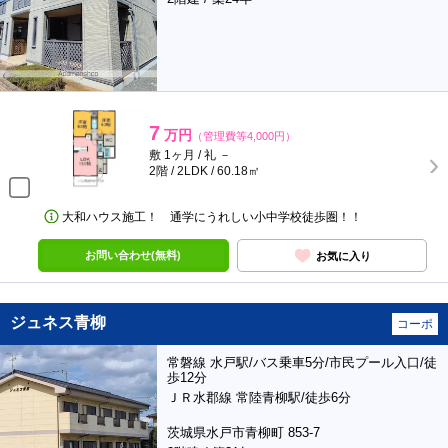
7
万円
（管理費等4,000円）
敷 1ヶ月 / 礼 －
2階 / 2LDK / 60.18㎡
大和ハウス施工！ 通学にうれしい小中学校徒歩圏！！
お問い合わせ(無料)
お気に入り
ジュネス青柳
コーポ
常磐線 水戸駅/バス乗車5分/市民プール入口/徒
歩12分
ＪＲ水郡線 常陸青柳駅/徒歩6分
茨城県水戸市青柳町 853-7