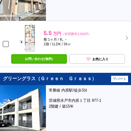
5.5
万円
（管理費等3,000円）
敷 1ヶ月 / 礼 －
1階 / 1LDK / 36㎡
お問い合わせ(無料)
お気に入り
グリーングラス（Ｇｒｅｅｎ Ｇｒａｓｓ）
アパート
常磐線 内原駅/徒歩3分
茨城県水戸市内原１丁目 977-1
2階建 / 築15年