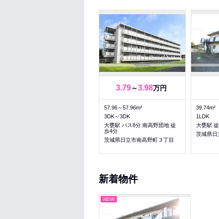
3.79
3.98
～
万円
57.96～57.96m²
39.74m²
3DK～3DK
1LDK
大甕駅 バス8分 南高野団地 徒
大甕駅 徒
歩4分
茨城県日
茨城県日立市南高野町３丁目
新着物件
NEW