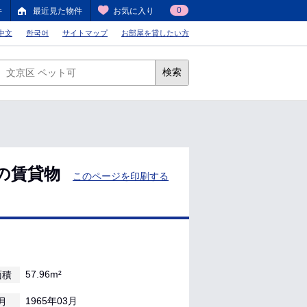
0
件
最近見た物件
お気に入り
中文
한국어
サイトマップ
お部屋を貸したい方
検索
の賃貸物
このページを印刷する
57.96m²
面積
1965年03月
月