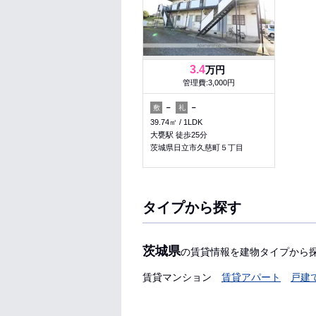
3.4
万円
管理費:3,000円
－
－
敷
礼
39.74㎡
1LDK
大甕駅 徒歩25分
茨城県日立市久慈町５丁目
タイプから探す
茨城県
の賃貸情報を建物タイプから
賃貸マンション
賃貸アパート
戸建