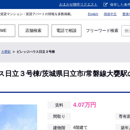
おまかせ物件リクエスト
保存した条
。賃貸マンション・賃貸アパートの情報を多数掲載。
English
簡体中文
繁体
OME
店舗検索
電話で相談
フリーワード検索
大甕駅
ビレッジハウス日立３号棟
ス日立３号棟/茨城県日立市/常磐線大甕駅
4.07万円
賃料
間取り
専有
4階建て
建物階
築年