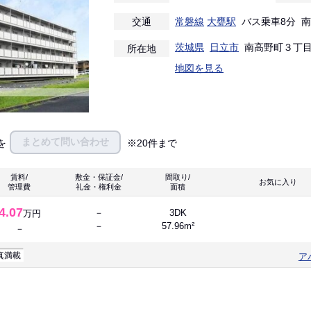
交通
常磐線
大甕駅
バス乗車8分 南
茨城県
日立市
南高野町３丁
所在地
地図を見る
まとめて問い合わせ
を
※20件まで
賃料/
敷金・保証金/
間取り/
お気に入
管理費
礼金・権利金
面積
4.07
－
3DK
万円
－
57.96m²
－
真満載
ア