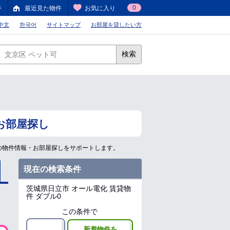
0
件
最近見た物件
お気に入り
中文
한국어
サイトマップ
お部屋を貸したい方
検索
お部屋探し
の物件情報・お部屋探しをサポートします。
現在の検索条件
茨城県日立市
オール電化 賃貸物
件 ダブル0
この条件で
新着物件を