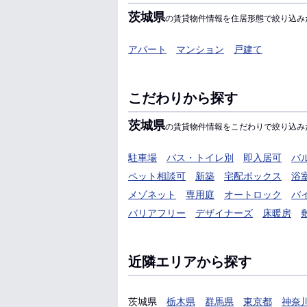
茨城県
の賃貸物件情報を住居形態で絞り込み
アパート
マンション
戸建て
こだわりから探す
茨城県
の賃貸物件情報をこだわりで絞り込み
駐車場
バス・トイレ別
即入居可
バ
ペット相談可
新築
宅配ボックス
浴
メゾネット
専用庭
オートロック
バ
バリアフリー
デザイナーズ
床暖房
近隣エリアから探す
茨城県
栃木県
群馬県
東京都
神奈