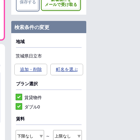
保存する
メールで受け取る
検索条件の変更
地域
茨城県
日立市
追加・削除
町名を選ぶ
プラン選択
賃貸物件
ダブル0
賃料
～