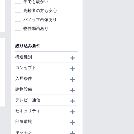
冬でも暖かい
高齢者の方も安心
パノラマ画像あり
物件動画あり
絞り込み条件
構造種別
開く
コンセプト
開く
入居条件
開く
建物設備
開く
テレビ・通信
開く
セキュリティ
開く
部屋環境
開く
キッチン
開く