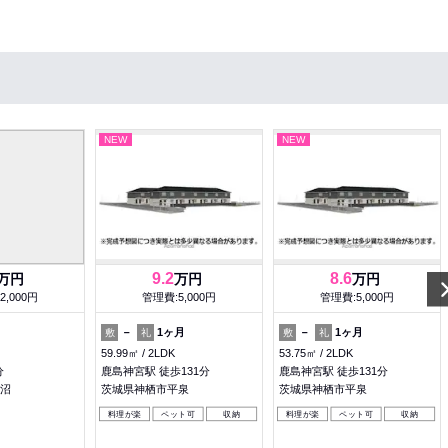
NEW
NEW
9.2
8.6
万円
万円
万円
2,000円
管理費:5,000円
管理費:5,000円
－
1ヶ月
－
1ヶ月
敷
礼
敷
礼
59.99㎡
2LDK
53.75㎡
2LDK
分
鹿島神宮駅 徒歩131分
鹿島神宮駅 徒歩131分
沼
茨城県神栖市平泉
茨城県神栖市平泉
料理が楽
ペット可
収納
料理が楽
ペット可
収納