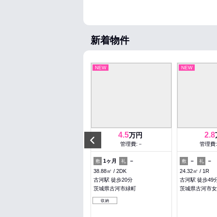
新着物件
NEW
NEW
NEW
5.15
4.5
2.8
万円
万円
Previous
管理費:1,700円
管理費:－
管理費:
－
－
1ヶ月
－
－
－
敷
礼
敷
礼
敷
礼
58.53㎡
2LDK
38.88㎡
2DK
24.32㎡
1R
笠間駅 徒歩29分
古河駅 徒歩20分
古河駅 徒歩49
茨城県笠間市笠間
茨城県古河市緑町
茨城県古河市女
収納
収納