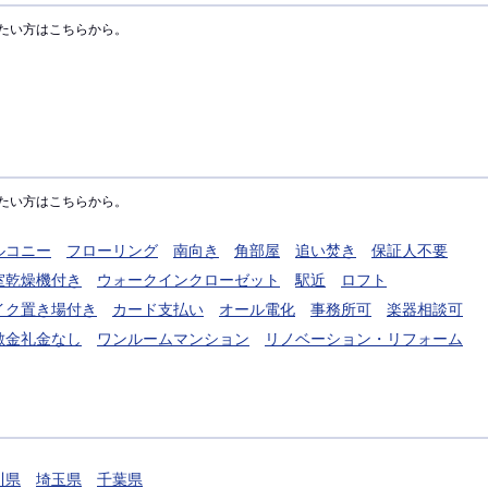
たい方はこちらから。
たい方はこちらから。
ルコニー
フローリング
南向き
角部屋
追い焚き
保証人不要
室乾燥機付き
ウォークインクローゼット
駅近
ロフト
イク置き場付き
カード支払い
オール電化
事務所可
楽器相談可
敷金礼金なし
ワンルームマンション
リノベーション・リフォーム
川県
埼玉県
千葉県