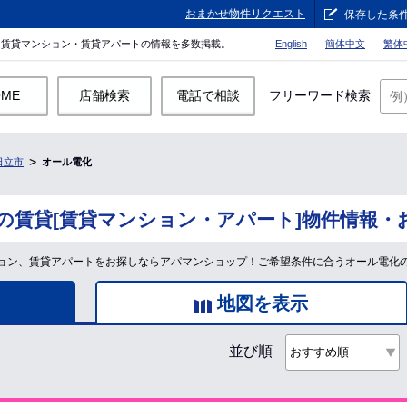
おまかせ物件リクエスト
保存した条
。賃貸マンション・賃貸アパートの情報を多数掲載。
English
簡体中文
繁体
OME
店舗検索
電話で相談
フリーワード検索
日立市
オール電化
の賃貸[賃貸マンション・アパート]物件情報・
ョン、賃貸アパートをお探しならアパマンショップ！ご希望条件に合うオール電化
地図を表示
並び順