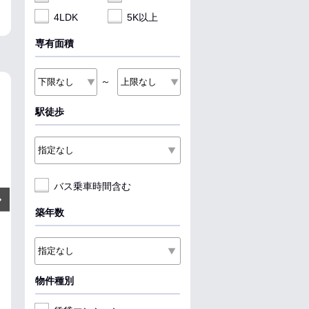
4LDK
5K以上
専有面積
～
NEW
NEW
NEW
駅徒歩
バス乗車時間含む
9.2
8.5
9.1
万円
万円
Next
管理費:5,000円
管理費:5,000円
管理費:5
築年数
－
1ヶ月
－
1ヶ月
－
1ヶ
敷
礼
敷
礼
敷
礼
63.22㎡
2LDK
50.39㎡
2LDK
59.58㎡
2LDK
鹿島神宮駅 徒歩131分
鹿島神宮駅 徒歩131分
鹿島神宮駅 徒歩1
茨城県神栖市平泉
茨城県神栖市平泉
茨城県神栖市平
物件種別
料理が楽
ペット可
収納
料理が楽
ペット可
収納
料理が楽
ペッ