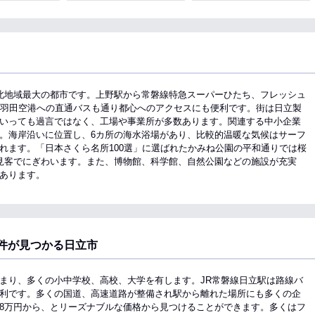
北地域最大の都市です。上野駅から常磐線特急スーパーひたち、フレッシュ
、羽田空港への直通バスも通り都心へのアクセスにも便利です。街は日立製
いっても過言ではなく、工場や事業所が多数あります。関連する中小企業
。海岸沿いに位置し、6カ所の海水浴場があり、比較的温暖な気候はサーフ
れます。「日本さくら名所100選」に選ばれたかみね公園の平和通りでは桜
見客でにぎわいます。また、博物館、科学館、自然公園などの施設が充実
あります。
件が見つかる日立市
まり、多くの小中学校、高校、大学を有します。JR常磐線日立駅は路線バ
利です。多くの国道、高速道路が整備され駅から離れた場所にも多くの企
8万円から、とリーズナブルな価格から見つけることができます。多くはフ