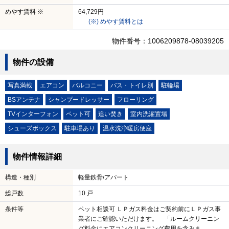
めやす賃料 ※
64,729円
(※) めやす賃料とは
物件番号：1006209878-08039205
物件の設備
写真満載
エアコン
バルコニー
バス・トイレ別
駐輪場
BSアンテナ
シャンプードレッサー
フローリング
TVインターフォン
ペット可
追い焚き
室内洗濯置場
シューズボックス
駐車場あり
温水洗浄暖房便座
物件情報詳細
構造・種別
軽量鉄骨/アパート
総戸数
10 戸
条件等
ペット相談可 ＬＰガス料金はご契約前にＬＰガス事
業者にご確認いただけます。 「ルームクリーニン
グ料金にエアコンクリーニング費用を含みま