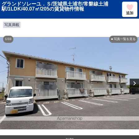
グランドソレーユ．Ｓ/茨城県土浦市/常磐線土浦
駅/1LDK/40.07㎡/205の賃貸物件情報
追加
写真満載
1/33
■ 写真一覧を見る