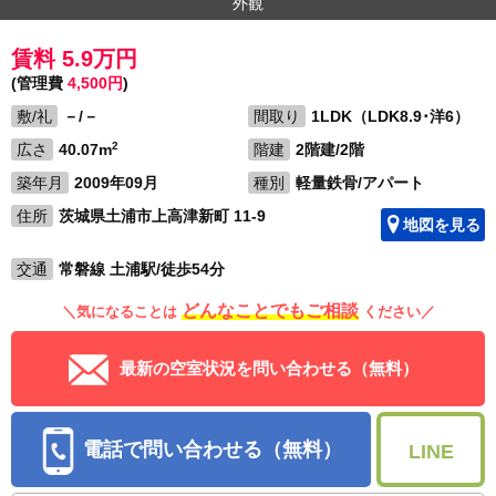
外観
賃料 5.9万円
(管理費
4,500円
)
敷/礼
－/－
間取り
1LDK（LDK8.9･洋6）
2
広さ
40.07m
階建
2階建/2階
築年月
2009年09月
種別
軽量鉄骨/アパート
住所
茨城県土浦市上高津新町 11-9
地図を見る
交通
常磐線 土浦駅/徒歩54分
どんなことでもご相談
＼気になることは
ください／
最新の空室状況を問い合わせる（無料）
電話で問い合わせる（無料）
LINE