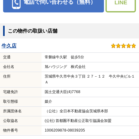
電話で問い合わせる（無料）
LINE
この物件の取扱い店舗
牛久店
交通
常磐線牛久駅 徒歩5分
会社名
旭ハウジング 株式会社
住所
茨城県牛久市中央３丁目 ２７－１２ 牛久中央ビル１
Ａ
宅建免許
国土交通大臣(4)7768
取引態様
媒介
所属団体名
（公社）全日本不動産協会茨城県本部
公取協名
(公社) 首都圏不動産公正取引協議会加盟
物件番号
1006209878-08039205