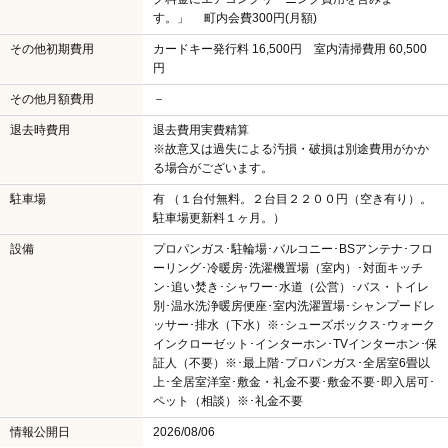
す。」 町内会費300円(月額)
その他初期費用
カードキー発行料 16,500円 室内清掃費用 60,500
円
その他月額費用
－
退去時費用
退去費用実費精算
※故意又は過失による汚損・破損は別途費用がかか
る場合がございます。
駐車場
有 （１台付無料。２台目２２００円（空き有り）。
駐車場更新料１ヶ月。）
設備
プロパンガス･駐輪場･バルコニー･BSアンテナ･フロ
ーリング･冷暖房･洗濯機置場（室内）･対面キッチ
ン･追い焚き･シャワー･水道（公営）･バス・トイレ
別･温水洗浄暖房便座･室内洗濯置場･シャンプードレ
ッサー･排水（下水）※･シューズボックス･ウォーク
インクローゼット･インターホン･TVインターホン･保
証人（不要）※･最上階･プロパンガス･全居室6畳以
上･全居室洋室･敷金・礼金不要･敷金不要･即入居可･
ペット（相談）※･礼金不要
情報公開日
2026/08/06