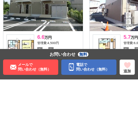
6.6
5.7
万円
万円
管理費:4,500円
管理費:6,
－
－
－
敷
礼
敷
お問い合わせ
無料
47.74㎡
1LDK
40.07㎡
荒川沖駅 徒歩16分
土浦駅 バ
メールで
電話で
歩5分
茨城県土浦市北荒川沖町
問い合わせ（無料）
問い合わせ（無料）
追加
茨城県土
収納
収納
暖かい
住む街研究所で街の情報を見る
茨城県
土浦市
常磐線
土浦駅