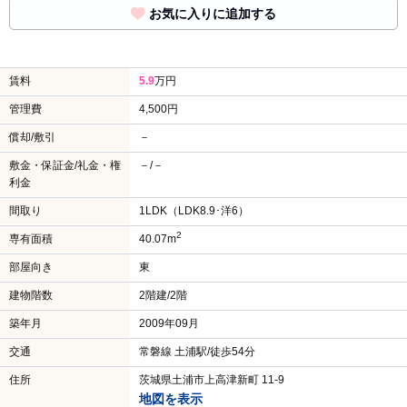
お気に入りに追加する
賃料
5.9
万円
管理費
4,500円
償却/敷引
－
敷金・保証金/礼金・権
－/－
利金
間取り
1LDK（LDK8.9･洋6）
2
専有面積
40.07m
部屋向き
東
建物階数
2階建/2階
築年月
2009年09月
交通
常磐線 土浦駅/徒歩54分
住所
茨城県土浦市上高津新町 11-9
地図を表示