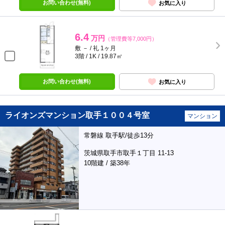
お問い合わせ(無料)
お気に入り
6.4
万円
（管理費等7,000円）
敷 － / 礼 1ヶ月
3階 / 1K / 19.87㎡
お問い合わせ(無料)
お気に入り
ライオンズマンション取手１００４号室
マンション
常磐線 取手駅/徒歩13分
茨城県取手市取手１丁目 11-13
10階建 / 築38年