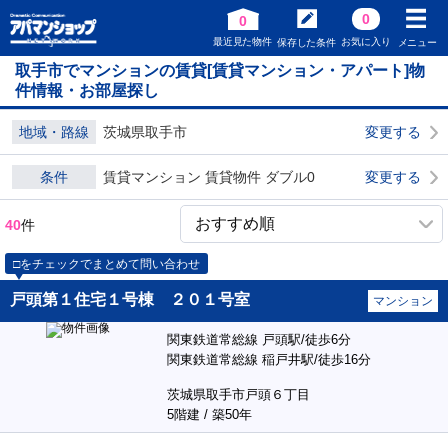
0
0
最近見た物件
お気に入り
保存した条件
メニュー
取手市でマンションの賃貸[賃貸マンション・アパート]物
件情報・お部屋探し
地域・路線
茨城県取手市
変更する
条件
賃貸マンション 賃貸物件 ダブル0
変更する
40
件
□をチェックでまとめて問い合わせ
戸頭第１住宅１号棟 ２０１号室
マンション
関東鉄道常総線 戸頭駅/徒歩6分
関東鉄道常総線 稲戸井駅/徒歩16分
茨城県取手市戸頭６丁目
5階建 / 築50年