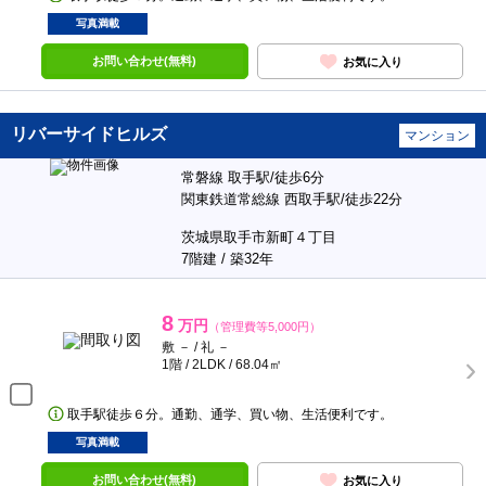
写真満載
お問い合わせ(無料)
お気に入り
リバーサイドヒルズ
マンション
常磐線 取手駅/徒歩6分
関東鉄道常総線 西取手駅/徒歩22分
茨城県取手市新町４丁目
7階建 / 築32年
8
万円
（管理費等5,000円）
敷 － / 礼 －
1階 / 2LDK / 68.04㎡
取手駅徒歩６分。通勤、通学、買い物、生活便利です。
写真満載
お問い合わせ(無料)
お気に入り