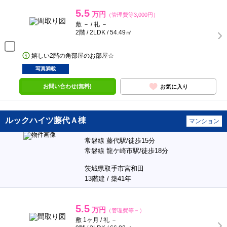
5.5
万円
（管理費等3,000円）
敷 － / 礼 －
2階 / 2LDK / 54.49㎡
嬉しい2階の角部屋のお部屋☆
写真満載
お問い合わせ(無料)
お気に入り
ルックハイツ藤代Ａ棟
マンション
常磐線 藤代駅/徒歩15分
常磐線 龍ケ崎市駅/徒歩18分
茨城県取手市宮和田
13階建 / 築41年
5.5
万円
（管理費等－）
敷 1ヶ月 / 礼 －