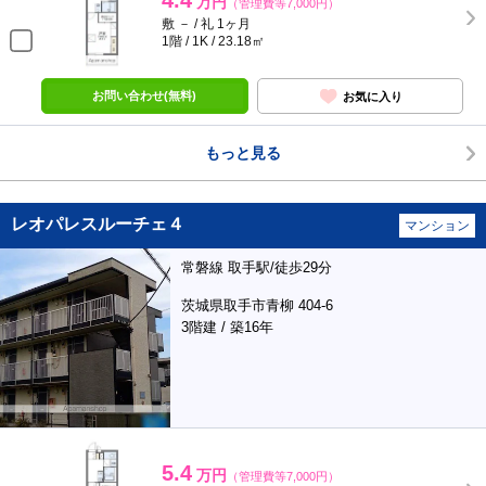
4.4
万円
（管理費等7,000円）
敷 － / 礼 1ヶ月
1階 / 1K / 23.18㎡
お問い合わせ(無料)
お気に入り
もっと見る
レオパレスルーチェ４
マンション
常磐線 取手駅/徒歩29分
茨城県取手市青柳 404-6
3階建 / 築16年
5.4
万円
（管理費等7,000円）