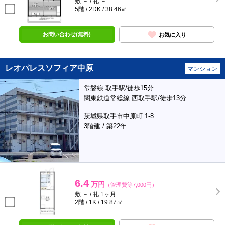
敷 － / 礼 －
5階 / 2DK / 38.46㎡
お問い合わせ(無料)
お気に入り
レオパレスソフィア中原
マンション
常磐線 取手駅/徒歩15分
関東鉄道常総線 西取手駅/徒歩13分
茨城県取手市中原町 1-8
3階建 / 築22年
6.4
万円
（管理費等7,000円）
敷 － / 礼 1ヶ月
2階 / 1K / 19.87㎡