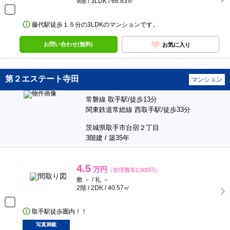
9階 / 3LDK / 66.83㎡
藤代駅徒歩１５分の3LDKのマンションです。
お問い合わせ(無料)
お気に入り
第２エステート寺田
マンション
常磐線 取手駅/徒歩13分
関東鉄道常総線 西取手駅/徒歩33分
茨城県取手市台宿２丁目
3階建 / 築35年
4.5
万円
（管理費等2,000円）
敷 － / 礼 －
2階 / 2DK / 40.57㎡
取手駅徒歩圏内！！
写真満載