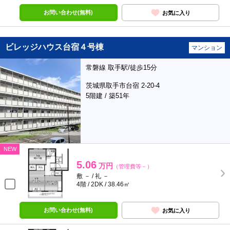
お問い合わせ(無料)
お気に入り
ビレッジハウス台宿４号棟
マンション
常磐線 取手駅/徒歩15分
茨城県取手市台宿 2-20-4
5階建 / 築51年
NEW
5.06
万円
（管理費等－）
敷 － / 礼 －
4階 / 2DK / 38.46㎡
お問い合わせ(無料)
お気に入り