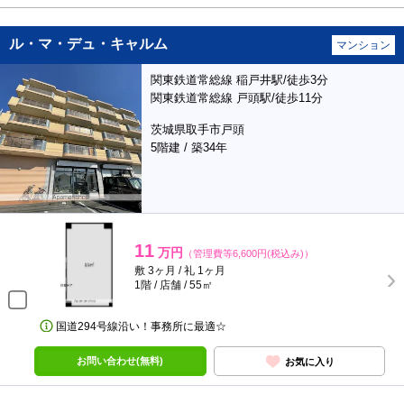
ル・マ・デュ・キャルム
マンション
関東鉄道常総線 稲戸井駅/徒歩3分
関東鉄道常総線 戸頭駅/徒歩11分
茨城県取手市戸頭
5階建 / 築34年
11
万円
（管理費等6,600円(税込み)）
敷 3ヶ月 / 礼 1ヶ月
1階 / 店舗 / 55㎡
国道294号線沿い！事務所に最適☆
お問い合わせ(無料)
お気に入り