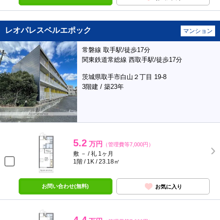
レオパレスベルエポック
マンション
常磐線 取手駅/徒歩17分
関東鉄道常総線 西取手駅/徒歩17分
茨城県取手市白山２丁目 19-8
3階建 / 築23年
5.2
万円
（管理費等7,000円）
敷 － / 礼 1ヶ月
1階 / 1K / 23.18㎡
お問い合わせ(無料)
お気に入り