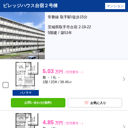
ビレッジハウス台宿２号棟
マンション
常磐線 取手駅/徒歩15分
茨城県取手市台宿 2-19-22
5階建 / 築51年
5.03
万円
（管理費等－）
敷 － / 礼 －
1階 / 2DK / 38.46㎡
パノラマ
お問い合わせ(無料)
お気に入り
4.85
万円
（管理費等－）