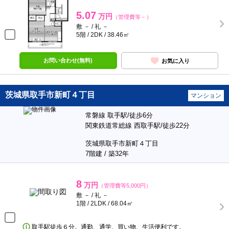
5.07
万円
（管理費等－）
敷 － / 礼 －
5階 / 2DK / 38.46㎡
お問い合わせ(無料)
お気に入り
茨城県取手市新町４丁目
マンション
常磐線 取手駅/徒歩6分
関東鉄道常総線 西取手駅/徒歩22分
茨城県取手市新町４丁目
7階建 / 築32年
8
万円
（管理費等5,000円）
敷 － / 礼 －
1階 / 2LDK / 68.04㎡
取手駅徒歩６分。通勤、通学、買い物、生活便利です。