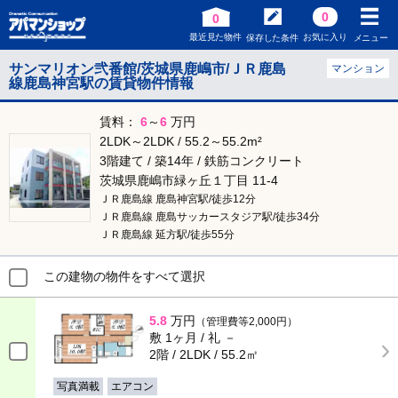
0
0
最近見た物件
お気に入り
保存した条件
メニュー
サンマリオン弐番館/茨城県鹿嶋市/ＪＲ鹿島
マンション
線鹿島神宮駅の賃貸物件情報
賃料：
6
～
6
万円
2LDK～2LDK / 55.2～55.2m²
3階建て / 築14年 / 鉄筋コンクリート
茨城県鹿嶋市緑ヶ丘１丁目 11-4
ＪＲ鹿島線 鹿島神宮駅/徒歩12分
ＪＲ鹿島線 鹿島サッカースタジア駅/徒歩34分
ＪＲ鹿島線 延方駅/徒歩55分
この建物の物件をすべて選択
5.8
万円
（管理費等2,000円）
敷 1ヶ月 / 礼 －
2階 / 2LDK / 55.2㎡
写真満載
エアコン