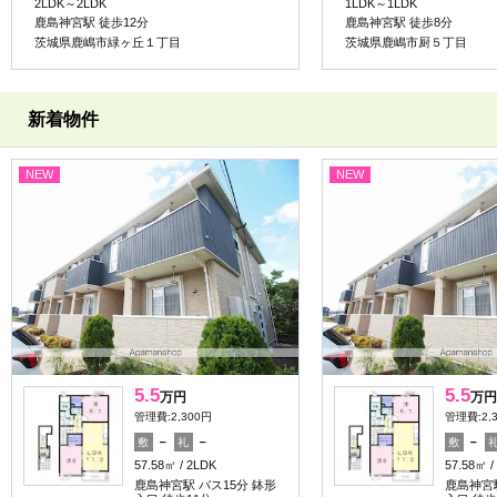
2LDK～2LDK
1LDK～1LDK
鹿島神宮駅 徒歩12分
鹿島神宮駅 徒歩8分
茨城県鹿嶋市緑ヶ丘１丁目
茨城県鹿嶋市厨５丁目
新着物件
NEW
NEW
5.5
5.5
万円
万円
管理費:2,300円
管理費:2,
－
－
－
敷
礼
敷
57.58㎡
2LDK
57.58㎡
鹿島神宮駅 バス15分 鉢形
鹿島神宮駅