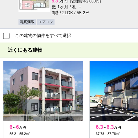
5.8
万円
（管理費等2,000円）
敷 1ヶ月 / 礼 －
3階 / 2LDK / 55.2㎡
写真満載
エアコン
この建物の物件をすべて選択
近くにある建物
6
6
6.3
6.3
～
万円
～
万円
55.2～55.2m²
37.78～37.78m²