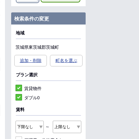
検索条件の変更
地域
茨城県
東茨城郡茨城町
追加・削除
町名を選ぶ
プラン選択
賃貸物件
ダブル0
賃料
～