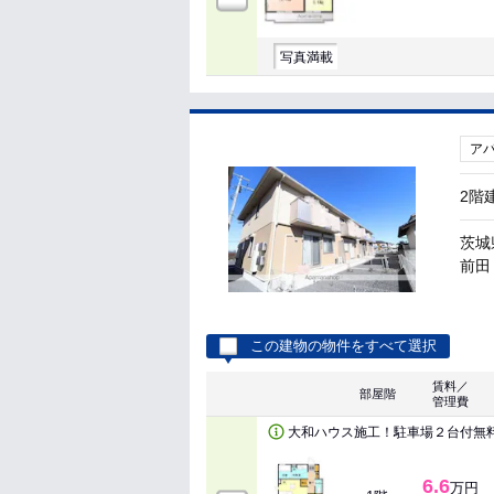
写真満載
ア
2階
茨城
前田 
この建物の物件をすべて選択
賃料／
部屋階
管理費
大和ハウス施工！駐車場２台付無
6.6
万円