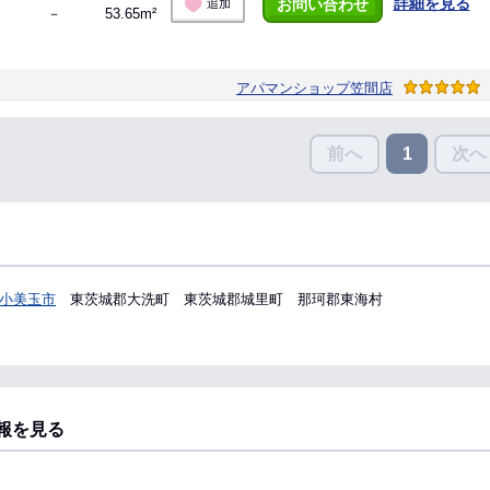
詳細を見る
お問い合わせ
追加
－
53.65m²
アパマンショップ笠間店
前へ
次へ
1
小美玉市
東茨城郡大洗町
東茨城郡城里町
那珂郡東海村
報を見る