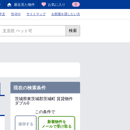
0
件
最近見た物件
お気に入り
中文
한국어
サイトマップ
お部屋を貸したい方
検索
現在の検索条件
茨城県東茨城郡茨城町
賃貸物件
ダブル0
この条件で
新着物件を
保存する
メールで受け取る