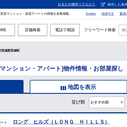
おまかせ物件リクエスト
保存した条
。賃貸マンション・賃貸アパートの情報を多数掲載。
English
簡体中文
繁体
OME
店舗検索
電話で相談
フリーワード検索
東茨城郡茨城町
貸マンション・アパート]物件情報・お部屋探し
地図を表示
並び順
ロング ヒルズ（ＬＯＮＧ ＨＩＬＬＳ）
パート