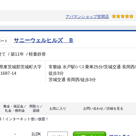
アパマンショップ笠間店
サニーウェルヒルズ Ｂ
パート
建て
/
築11年
/
軽量鉄骨
県東茨城郡茨城町大字
常磐線 水戸駅/バス乗車25分/茨城交通 長岡西/
1687-14
徒歩3分
茨城交通 長岡西/徒歩3分
敷金・保証金／
間取り／
お気に入り
お問い合わせ／詳細を見る
礼金・権利金
面積
料！インターネット使い放題！
－
1LDK