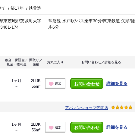
建て
/
築17年
/
鉄骨造
県東茨城郡茨城町大字
常磐線 水戸駅/バス乗車30分/関東鉄道 矢頭/徒
3481-174
歩6分
敷金・保証金／
間取り／
お気に入り
お問い合わせ／詳細を見る
礼金・権利金
面積
1ヶ月
2LDK
詳細を見る
お問い合わせ
追加
－
56m²
アパマンショップ笠間店
1ヶ月
2LDK
詳細を見る
お問い合わせ
追加
－
56m²