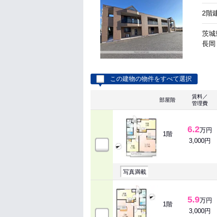
2階
茨城
長岡 
この建物の物件をすべて選択
賃料／
部屋階
管理費
6.2
万円
1階
3,000円
写真満載
5.9
万円
1階
3,000円