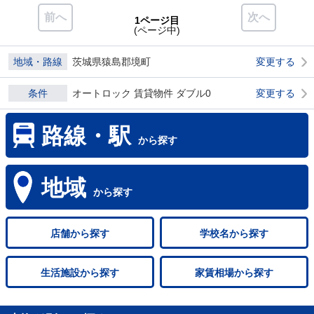
前へ
次へ
1ページ目
(ページ中)
地域・路線
茨城県猿島郡境町
変更する
条件
オートロック 賃貸物件 ダブル0
変更する
路線・駅
から探す
地域
から探す
店舗
から探す
学校名
から探す
生活施設
から探す
家賃相場
から探す