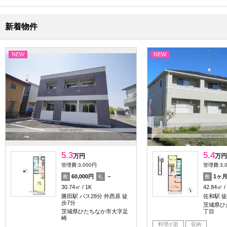
新着物件
NEW
NEW
5.3
5.4
万円
万円
管理費:3,000円
管理費:3,
60,000円
－
1ヶ
敷
礼
敷
30.74㎡
1K
42.84㎡
勝田駅 バス28分 外西原 徒
佐和駅 徒
歩7分
茨城県ひ
茨城県ひたちなか市大字足
丁目
崎
料理が楽
収納