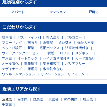
建物種別から探す
アパート
マンション
戸建て
こだわりから探す
駐車場
バス・トイレ別
即入居可
バルコニー
フローリング
南向き
角部屋
追い焚き
保証人不要
ペット相談可
新築
宅配ボックス
浴室乾燥機付き
ウォークインクローゼット
駅近
ロフト
メゾネット
専用庭
オートロック
バイク置き場付き
カード支払い
オール電化
事務所可
楽器相談可
バリアフリー
デザイナーズ
床暖房
敷金礼金なし
ワンルームマンション
リノベーション・リフォーム
近隣エリアから探す
茨城県
栃木県
群馬県
東京都
神奈川県
埼玉県
千葉県