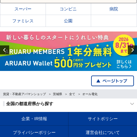
スーパー
コンビニ
病院
ファミレス
公園
Previous
賃貸・不動産アパマンショップ
茨城県
全て
オール電化
全国の都道府県から探す
企業・IR情報
サイトポリシー
プライバシーポリシー
運営会社について