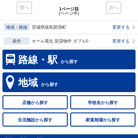
前へ
次へ
1ページ目
(ページ中)
地域・路線
茨城県猿島郡境町
変更する
条件
オール電化 賃貸物件 ダブル0
変更する
路線・駅
から探す
地域
から探す
店舗
から探す
学校名
から探す
生活施設
から探す
家賃相場
から探す