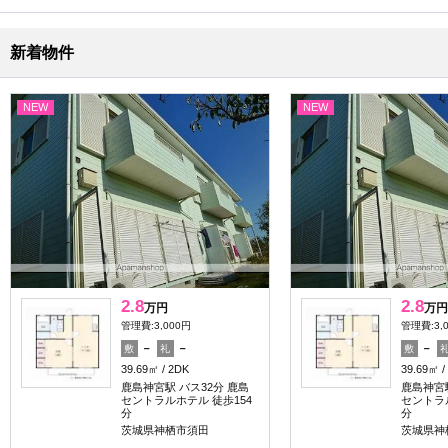
新着物件
NEW
NEW
2.8
2.8
万円
万円
管理費:3,000円
管理費:3,
－
－
－
敷
礼
敷
39.69㎡
2DK
39.69㎡
鹿島神宮駅 バス32分 鹿島
鹿島神宮駅
セントラルホテル 徒歩154
セントラル
分
分
茨城県神栖市須田
茨城県神