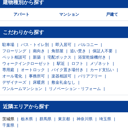
建物種別から探す
アパート
マンション
戸建て
こだわりから探す
駐車場
バス・トイレ別
即入居可
バルコニー
フローリング
南向き
角部屋
追い焚き
保証人不要
ペット相談可
新築
宅配ボックス
浴室乾燥機付き
ウォークインクローゼット
駅近
ロフト
メゾネット
専用庭
オートロック
バイク置き場付き
カード支払い
オール電化
事務所可
楽器相談可
バリアフリー
デザイナーズ
床暖房
敷金礼金なし
ワンルームマンション
リノベーション・リフォーム
近隣エリアから探す
茨城県
栃木県
群馬県
東京都
神奈川県
埼玉県
千葉県