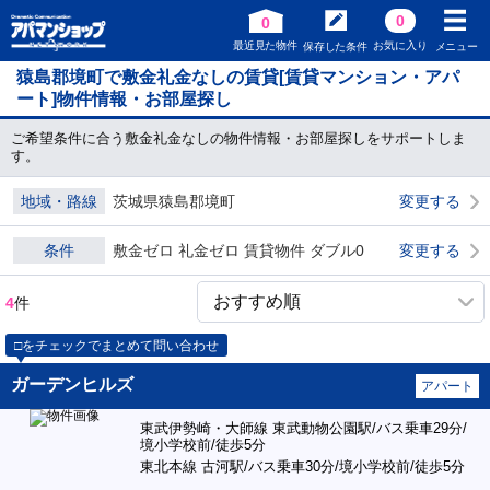
0
0
最近見た物件
お気に入り
保存した条件
メニュー
猿島郡境町で敷金礼金なしの賃貸[賃貸マンション・アパ
ート]物件情報・お部屋探し
ご希望条件に合う敷金礼金なしの物件情報・お部屋探しをサポートしま
す。
地域・路線
茨城県猿島郡境町
変更する
条件
敷金ゼロ 礼金ゼロ 賃貸物件 ダブル0
変更する
4
件
□をチェックでまとめて問い合わせ
ガーデンヒルズ
アパート
東武伊勢崎・大師線 東武動物公園駅/バス乗車29分/
境小学校前/徒歩5分
東北本線 古河駅/バス乗車30分/境小学校前/徒歩5分