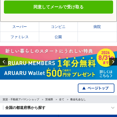
同意してメールで受け取る
猿島郡境町の施設一覧
スーパー
コンビニ
病院
ファミレス
公園
Previous
賃貸・不動産アパマンショップ
茨城県
全て
敷金礼金なし
全国の都道府県から探す