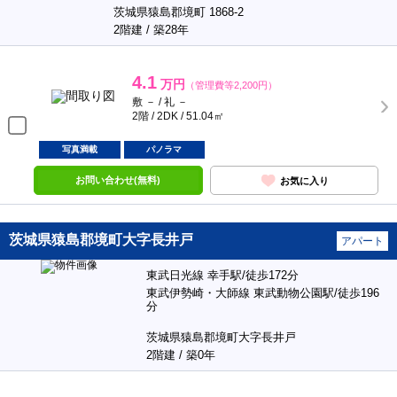
茨城県猿島郡境町 1868-2
2階建 / 築28年
4.1
万円
（管理費等2,200円）
敷 － / 礼 －
2階 / 2DK / 51.04㎡
写真満載
パノラマ
お問い合わせ(無料)
お気に入り
茨城県猿島郡境町大字長井戸
アパート
東武日光線 幸手駅/徒歩172分
東武伊勢崎・大師線 東武動物公園駅/徒歩196
分
茨城県猿島郡境町大字長井戸
2階建 / 築0年