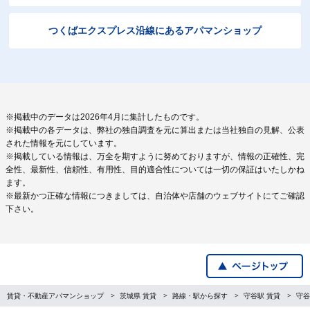
つくばエクスプレス沿線にあるアパマンショップ
※掲載中のデータは2026年4月に集計したものです。
※掲載中の各データは、弊社の独自調査を元に算出または当社独自の見解、公表
された情報を元にしています。
※掲載している情報は、万全を期すように努めておりますが、情報の正確性、完
全性、最新性、信頼性、有用性、目的適合性については一切の保証はいたしかね
ます。
※最新かつ正確な情報につきましては、自治体や店舗のウェブサイトにてご確認
下さい。
賃貸・不動産アパマンショップ
茨城県 賃貸
路線・駅から探す
守谷駅 賃貸
守谷