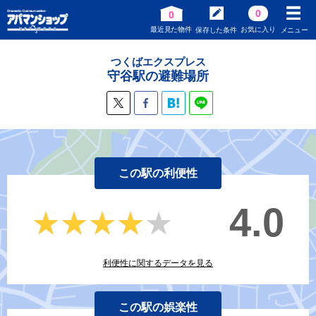
0
0
最近見た物件
お気に入り
保存した条件
メニュー
つくばエクスプレス
守谷駅の避難場所
この駅の利便性
4.0
★★★★★
★★★★★
利便性に関するデータを見る
この駅の娯楽性