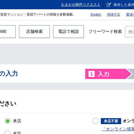
おまかせ物件リクエスト
保存した条
。賃貸マンション・賃貸アパートの情報を多数掲載。
English
簡体中文
繁体
OME
店舗検索
電話で相談
フリーワード検索
の入力
ださい
来店
オン
来店不要
「オンライン接
未定