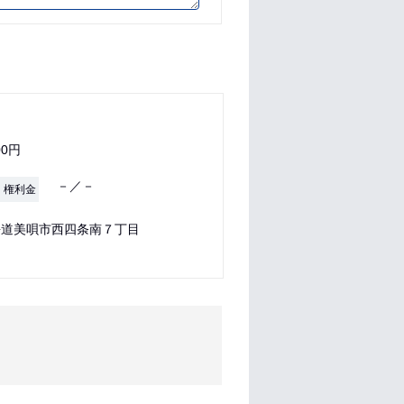
00円
－／－
・権利金
海道美唄市西四条南７丁目