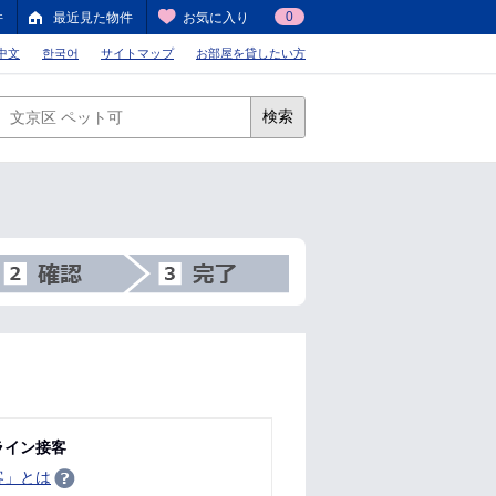
0
件
最近見た物件
お気に入り
中文
한국어
サイトマップ
お部屋を貸したい方
検索
ライン接客
客」とは