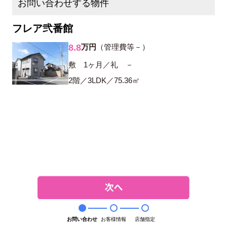
お問い合わせする物件
フレア弐番館
8.8
万円
（管理費等－）
敷 1ヶ月／礼 －
2階／3LDK／75.36㎡
お問い合わせ
お客様情報
店舗指定