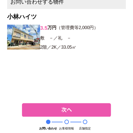
お問い合わせする物件
小林ハイツ
3.5
万円
（管理費等2,000円）
敷 －／礼 －
2階／2K／33.05㎡
お問い合わせ
お客様情報
店舗指定