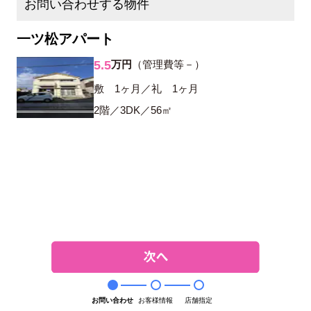
お問い合わせする物件
一ツ松アパート
5.5
万円
（管理費等－）
敷 1ヶ月／礼 1ヶ月
2階／3DK／56㎡
お問い合わせ
お客様情報
店舗指定