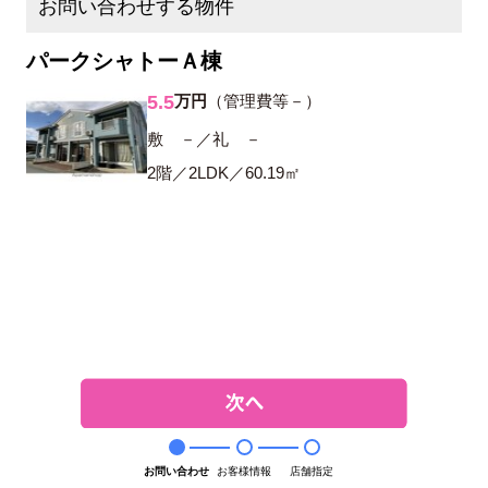
お問い合わせする物件
パークシャトーＡ棟
5.5
万円
（管理費等－）
敷 －／礼 －
2階／2LDK／60.19㎡
お問い合わせ
お客様情報
店舗指定