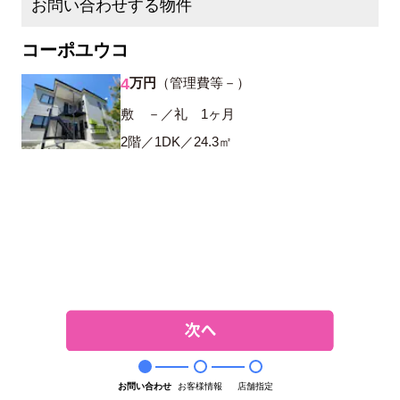
お問い合わせする物件
コーポユウコ
4
万円
（管理費等－）
敷 －／礼 1ヶ月
2階／1DK／24.3㎡
お問い合わせ
お客様情報
店舗指定