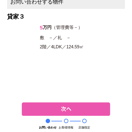
お問い合わせする物件
貸家３
5
万円
（管理費等－）
敷 －／礼 －
2階／4LDK／124.59㎡
お問い合わせ
お客様情報
店舗指定