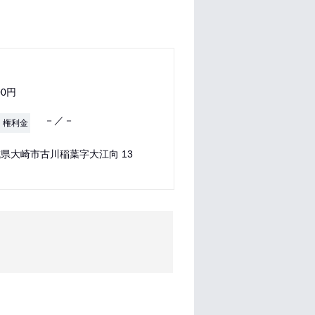
00円
－／－
・権利金
県大崎市古川稲葉字大江向 13