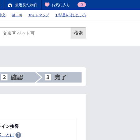
0
件
最近見た物件
お気に入り
中文
한국어
サイトマップ
お部屋を貸したい方
検索
ライン接客
客」とは