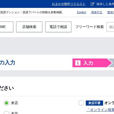
おまかせ物件リクエスト
保存した条
。賃貸マンション・賃貸アパートの情報を多数掲載。
English
簡体中文
繁体
OME
店舗検索
電話で相談
フリーワード検索
の入力
ださい
来店
オン
来店不要
「オンライン接
未定