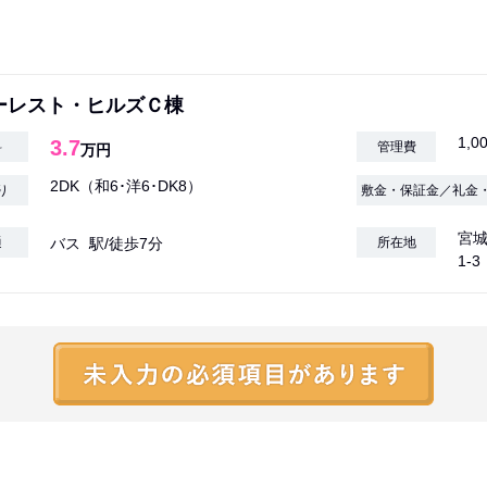
ーレスト・ヒルズＣ棟
1,0
3.7
料
管理費
万円
2DK（和6･洋6･DK8）
り
敷金・保証金／礼金
宮城
通
バス 駅/徒歩7分
所在地
1-3