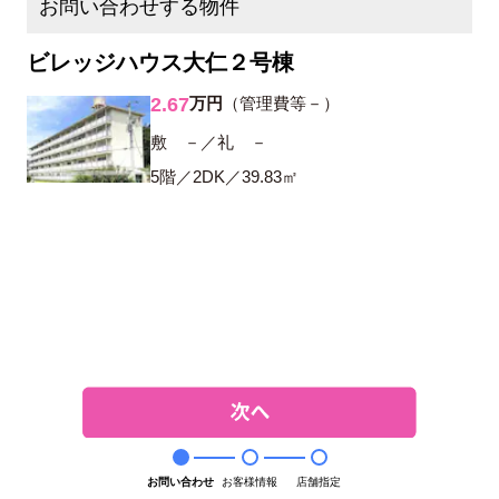
お問い合わせする物件
ビレッジハウス大仁２号棟
2.67
万円
（管理費等－）
敷 －／礼 －
5階／2DK／39.83㎡
お問い合わせ
お客様情報
店舗指定