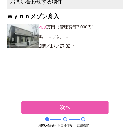
お問い合わせする物件
Ｗｙｎｎメゾン舟入
4.7
万円
（管理費等3,000円）
敷 －／礼 －
2階／1K／27.32㎡
お問い合わせ
お客様情報
店舗指定