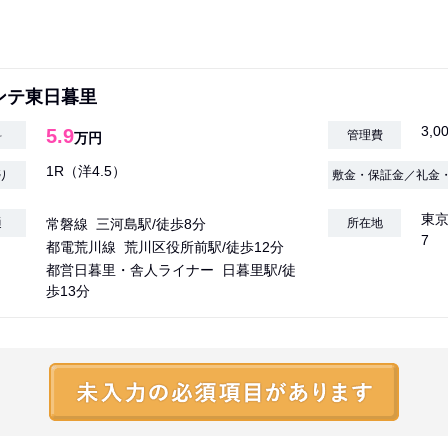
ンテ東日暮里
3,0
5.9
料
管理費
万円
1R（洋4.5）
り
敷金・保証金／礼金
東京
通
常磐線 三河島駅/徒歩8分
所在地
7
都電荒川線 荒川区役所前駅/徒歩12分
都営日暮里・舎人ライナー 日暮里駅/徒
歩13分