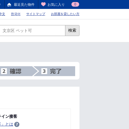
0
件
最近見た物件
お気に入り
中文
한국어
サイトマップ
お部屋を貸したい方
検索
ライン接客
客」とは