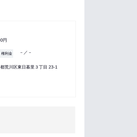
00円
－／－
・権利金
都荒川区東日暮里３丁目 23-1