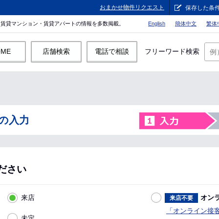
おまかせ物件リクエスト
保存した条
。賃貸マンション・賃貸アパートの情報を多数掲載。
English
簡体中文
繁体
OME
店舗検索
電話で相談
フリーワード検索
の入力
ださい
来店
オン
来店不要
「オンライン接
未定