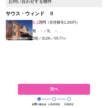
お問い合わせする物件
サウス・ウィンド Ⅱ
5.3
万円
（管理費等2,200円）
敷 －／礼 －
2階／2LDK／59.77㎡
お問い合わせ
お客様情報
店舗指定