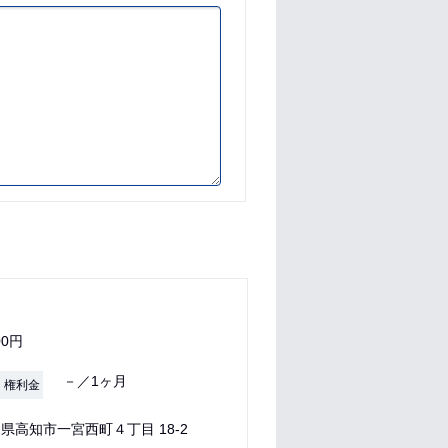
00円
－／1ヶ月
・権利金
県高知市一宮西町４丁目 18-2