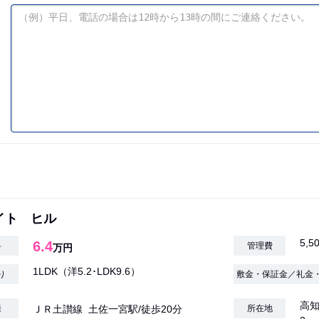
イト ヒル
5,5
6.4
料
管理費
万円
1LDK（洋5.2･LDK9.6）
り
敷金・保証金／礼金
高知
通
ＪＲ土讃線 土佐一宮駅/徒歩20分
所在地