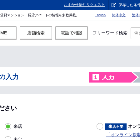
おまかせ物件リクエスト
保存した条
。賃貸マンション・賃貸アパートの情報を多数掲載。
English
簡体中文
繁体
OME
店舗検索
電話で相談
フリーワード検索
の入力
ださい
来店
オン
来店不要
「オンライン接
未定