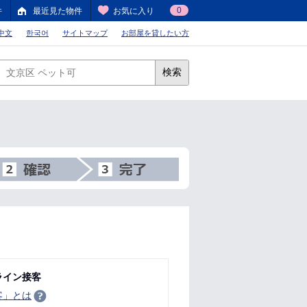
0
件
最近見た物件
お気に入り
中文
한국어
サイトマップ
お部屋を貸したい方
検索
ライン接客
客」とは